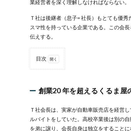
業経営者を深く理解しなければならない。
Ｔ社は後継者（息子= 社長）もとても優秀
スマ性を持っている企業である。この会長
伝えする。
目次
1
創
業
20
創業20 年を超えるくるま
年
を
超
Ｔ社会長は、実家が自動車販売店を経営し
え
ルバイトをしていた。高校卒業後は別の自
る
を弟に譲り、会長自身は独立をすることに
く