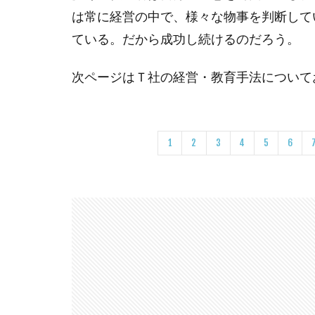
切
は常に経営の中で、様々な物事を判断して
に
す
ている。だから成功し続けるのだろう。
る
こ
次ページはＴ社の経営・教育手法について
と
が
全
て
1
2
3
4
5
6
を
幸
せ
に
す
る