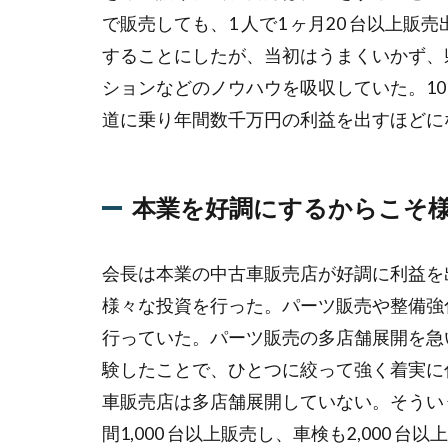
る
で販売しても、1 人で1 ヶ月20 台以上
ま
することにしたが、当初はうまくいかず、
屋
の
ションなどのノウハウを吸収していた。10
創
道に乗り年間数千万円の利益を出すほどに
業
社
長
の
本業を好調にするからこそ
半
生
に
会長は本業の中古車販売店が好調に利益を
は
様々な投資を行った。パーツ販売や整備強
ド
行っていた。パーツ販売の多店舗展開を急
ラ
マ
験したことで、ひとつに絞って強く着実に
が
車販売店は多店舗展開していない。そうい
あ
る
間1,000 台以上販売し、車検も2,000 