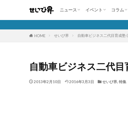
業界・企業情報
注目商品・サービス
人気自動車販売台数状況
展示会情報
コンテスト・セミナ
コンパニオン特集
特集
こんな
人を活
自動車
保険商
隣の芝
ニュース
イベント
コラム
業界・企業情報
注目商品・サービス
人気自動車販売台数状況
展示会情報
コンテスト・セミナ
コンパニオン特集
特集
こんな
人を活
自動車
保険商
隣の芝
せいび界
自動車ビジネス二代目育成塾 (
HOME
自動車ビジネス二代目
2013年2月10日
2016年3月3日
せいび界
,
特集