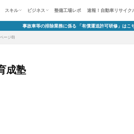
ー
風景見たことありませんCar？
かす50の法則
整備業の接客対応術50
談1000本ノック
生は何色だ？
スキャンツールについて
故障診断整備のススメ
自動車整備士試験
有償運送許可 講習
労務相談室
税務質問箱
整備工場のためのインターネット活用講
自動車整備業のマイナンバー制度
スキル
ビジネス
整備工場レポ
速報！自動車リサイク
座
ー
風景見たことありませんCar？
かす50の法則
整備業の接客対応術50
談1000本ノック
生は何色だ？
スキャンツールについて
故障診断整備のススメ
自動車整備士試験
有償運送許可 講習
労務相談室
税務質問箱
整備工場のためのインターネット活用講
自動車整備業のマイナンバー制度
事故車等の排除業務に係る 「有償運送許可研修」はこちら
ページ8)
座
育成塾