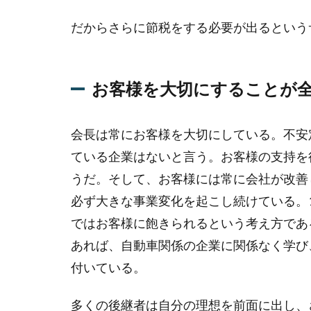
2
だからさらに節税をする必要が出るという
本業
を好
調に
する
お客様を大切にすることが
から
こそ
様々
会長は常にお客様を大切にしている。不安
な投
ている企業はないと言う。お客様の支持を
資が
でき
うだ。そして、お客様には常に会社が改善し
る
必ず大きな事業変化を起こし続けている。1
3
ではお客様に飽きられるという考え方であ
お
あれば、自動車関係の企業に関係なく学び
客
付いている。
様
を
大
多くの後継者は自分の理想を前面に出し、