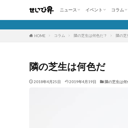
業界・企業情報
注目商品・サービス
人気自動車販売台数状況
展示会情報
コンテスト・セミナ
コンパニオン特集
特集
こんな
人を活
自動車
保険商
隣の芝
ニュース
イベント
コラム
業界・企業情報
注目商品・サービス
人気自動車販売台数状況
展示会情報
コンテスト・セミナ
コンパニオン特集
特集
こんな
人を活
自動車
保険商
隣の芝
コラム
隣の芝生は何色だ？
隣の芝
HOME
隣の芝生は何色だ
2018年4月25日
2019年4月19日
隣の芝生は何