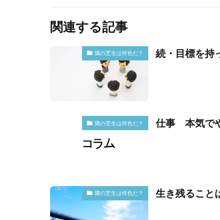
関連する記事
続・目標を持
隣の芝生は何色だ？
仕事 本気で
隣の芝生は何色だ？
生き残ること
隣の芝生は何色だ？