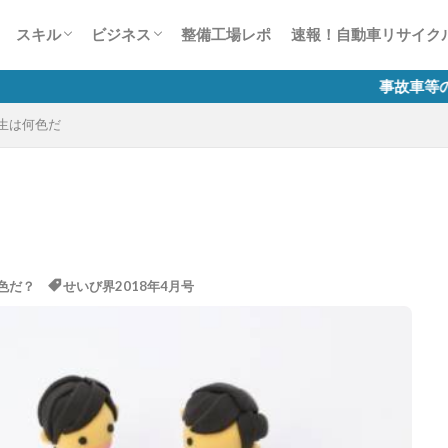
ー
風景見たことありませんCar？
かす50の法則
整備業の接客対応術50
談1000本ノック
生は何色だ？
スキャンツールについて
故障診断整備のススメ
自動車整備士試験
有償運送許可 講習
労務相談室
税務質問箱
整備工場のためのインターネット活用講
自動車整備業のマイナンバー制度
スキル
ビジネス
整備工場レポ
速報！自動車リサイク
座
ー
風景見たことありませんCar？
かす50の法則
整備業の接客対応術50
談1000本ノック
生は何色だ？
スキャンツールについて
故障診断整備のススメ
自動車整備士試験
有償運送許可 講習
労務相談室
税務質問箱
整備工場のためのインターネット活用講
自動車整備業のマイナンバー制度
事故車等の排除業務に係る
生は何色だ
座
色だ？
せいび界2018年4月号