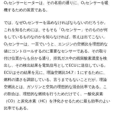
O₂センサーヒーターは、その名前の通りに、O₂センサーを暖
万能で
はない
機するための装置である。
スキャ
ンツー
では、なぜO₂センサーを温めなければならないのだろうか。
ル
これを知るためには、そもそも「O₂センサー」そのものが何
をしているものなのかを知らなければ、答えは出てこない。
O₂センサーは、一言でいうと、エンジンの空燃比を理想的な
値にコントロールするのに重要なセンサーである。その取り
付け位置からも分かる通り、排気ガス中の残留酸素濃度を検
出し、その検出結果を電気信号としてECU に送信している。
ECU はその結果を元に、理論空燃比14.7：1 にするために、
燃料の濃さを調節している。言うまでもないことだが、理論
空燃比とは、ガソリンと空気の理想的な混合比率である。こ
の割合は、理想的な燃焼を行うためだけでく、一酸化炭素
（CO）と炭化水素（HC）を浄化させるために最も効率のよい
比率でもある。