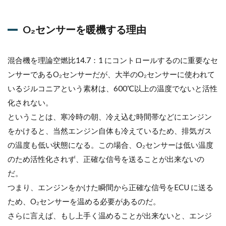
O₂センサーを暖機する理由
混合機を理論空燃比14.7：1 にコントロールするのに重要なセ
ンサーであるO₂センサーだが、大半のO₂センサーに使われて
いるジルコニアという素材は、600℃以上の温度でないと活性
化されない。
ということは、寒冷時の朝、冷え込む時間帯などにエンジン
をかけると、当然エンジン自体も冷えているため、排気ガス
の温度も低い状態になる。この場合、O₂センサーは低い温度
のため活性化されず、正確な信号を送ることが出来ないの
だ。
つまり、エンジンをかけた瞬間から正確な信号をECU に送る
ため、O₂センサーを温める必要があるのだ。
さらに言えば、もし上手く温めることが出来ないと、エンジ