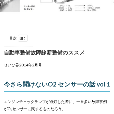
目次
1
自
自動車整備故障診断整備のススメ
動
車
せいび界2014年2月号
整
備
故
障
今さら聞けないO2 センサーの話 vol.1
診
断
整
備
エンジンチェックランプが点灯した際に、一番多い故障事例
の
ス
がO₂センサーに関するものだろう。
ス