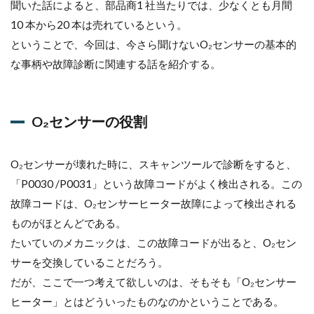
聞いた話によると、部品商1 社当たりでは、少なくとも月間
メ
10 本から20 本は売れているという。
1.1
ということで、今回は、今さら聞けないO₂センサーの基本的
今さ
ら聞
な事柄や故障診断に関連する話を紹介する。
けな
いO2
セン
サー
O₂センサーの役割
の話
vol.1
O₂センサーが壊れた時に、スキャンツールで診断をすると、
1.1.1
O₂セン
「P0030 /P0031」という故障コードがよく検出される。この
サーの
故障コードは、O₂センサーヒーター故障によって検出される
役割
ものがほとんどである。
1.1.2
たいていのメカニックは、この故障コードが出ると、O₂セン
O₂セン
サーを
サーを交換していることだろう。
暖機す
だが、ここで一つ考えて欲しいのは、そもそも「O₂センサー
る理由
ヒーター」とはどういったものなのかということである。
1.1.3