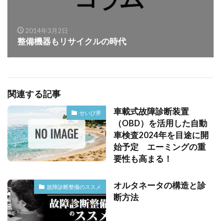
2014年3月2日
整備機器もリサイクルの時代
関連する記事
車載式故障診断装置
せいび界
（OBD）を活用した自動
車検査2024年を目途に開
始予定 エーミングの重
要性も高まる！
オルタネータの構造と診
故障診断整備のススメ
断方法