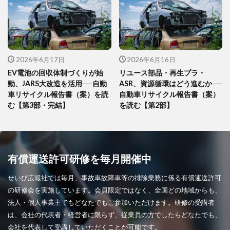
2026年6月17日
2026年6月16日
EV電池の回収体制づくりが始
リユース部品・再生プラ・
動、JARS大改造を活用──自動
ASR、資源循環はどう進むか──
車リサイクル報告書（案）を読
自動車リサイクル報告書（案）
む【第3部・完結】
を読む【第2部】
有償運送許可研修を毎月開催中
せいび広報社では毎月、事故車故障車等の排除業務に係る有償運送許可
の研修会を実施しています。会員限定ではなく、全国どの地域からも、
法人・個人事業主でもどなたでもご参加いただけます。研修の受講者
は、会社の代表者・経営者に限らず、従業員の方でしたらどなたでも、
会社を代表して受講していただくことが可能です。