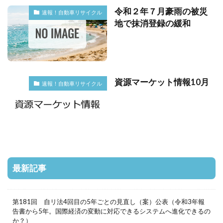
令和２年７月豪雨の被災
速報！自動車リサイクル
地で抹消登録の緩和
資源マーケット情報10月
速報！自動車リサイクル
最新記事
第181回 自リ法4回目の5年ごとの見直し（案）公表（令和3年報
告書から5年。国際経済の変動に対応できるシステムへ進化できるの
か？）