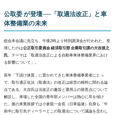
取委 が
登壇
──「取
公取委 が登壇──「取適法改正」と車
適法改
正」と
体整備業の未来
車体整
備業の
未来
総会本会議に先立ち、午後2時より特別講演会が行われた。登
2
壇したのは
公正取引委員会 経済取引部 企業取引課の大吉規之
「冬
を越
氏
。テーマは「取適法改正による自動車車体整備業界におけ
えた
る影響について」。
業界
は強
い」
長年「下請け体質」に置かれてきた車体整備事業者にとっ
──
て、取引適正化法（取適法）の改正は経営の根幹に関わる論
松本
部会
点である。大吉氏は法改正の趣旨と運用上の留意点について
長挨
解説し、来場した全国の青年部メンバーは熱心に耳を傾け
拶
た。後の来賓挨拶では小倉龍一会長（日車協連）自身も「午
3
令
前中に取引先ディーラーとこの取適法について議論を交わし
和7年