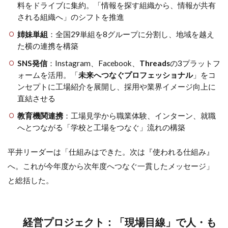
料をドライブに集約。「情報を探す組織から、情報が共有
される組織へ」のシフトを推進
姉妹単組
：全国29単組を8グループに分割し、地域を越え
た横の連携を構築
SNS発信
：Instagram、Facebook、
Threads
の3プラットフ
ォームを活用。「
未来へつなぐプロフェッショナル
」をコ
ンセプトに工場紹介を展開し、採用や業界イメージ向上に
直結させる
教育機関連携
：工場見学から職業体験、インターン、就職
へとつながる「学校と工場をつなぐ」流れの構築
平井リーダーは「仕組みはできた。次は『使われる仕組み』
へ。これが今年度から次年度へつなぐ一貫したメッセージ」
と総括した。
経営プロジェクト：「現場目線」で人・も