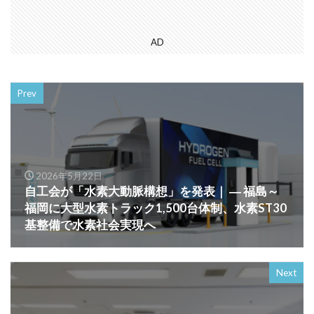
AD
Prev
2026年5月22日
自工会が「水素大動脈構想」を発表｜ ― 福島～
福岡に大型水素トラック1,500台体制、水素ST30
基整備で水素社会実現へ
Next