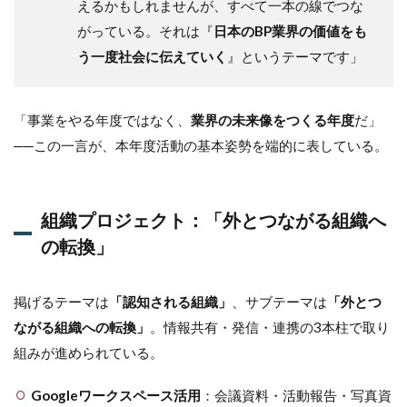
えるかもしれませんが、すべて一本の線でつな
め：
ナフ
がっている。それは『
日本のBP業界の価値をも
サ不
う一度社会に伝えていく
』というテーマです」
足の
冬、
それ
でも
「事業をやる年度ではなく、
業界の未来像をつくる年度
だ」
前を
──この一言が、本年度活動の基本姿勢を端的に表している。
向く
青年
部の
覚悟
組織プロジェクト：「外とつながる組織へ
の転換」
掲げるテーマは
「認知される組織」
、サブテーマは
「外とつ
ながる組織への転換」
。情報共有・発信・連携の3本柱で取り
組みが進められている。
Googleワークスペース活用
：会議資料・活動報告・写真資