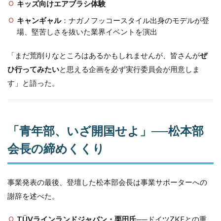
キッズ向けエアブラシ体験
キャンギャル
：ナガノフッコースタイル出身のモデルが登
場、堅苦しさを抜いた業界イベントを演出
「まだ荒削りなところはあるかもしれませんが、皆さんが
ぜ
ひ行ってみたい
と思える企画を必ず実行委員会が用意しま
す」と語った。
「青年部、いざ開国せよ」──松本部
会長の締めくくり
事業発表の最後、登壇した松本部会長は事業サポーターへの
謝辞を述べた。
TÜVラインランドジャパン・栗田氏
──ドイツZKFとの重