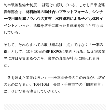
制御装置整備士制度──課題は山積している。しかし日車協連
青年部会は、
材料融通の助け合いプラットフォーム
、
シンナ
ー使用量削減ノウハウの共有
、
水性塗料による子ども体験イ
ベント
といった、危機を逆手に取った具体策を次々と打ち出
している。
そして、それらすべての取り組みは「点」ではなく
「一本の
線」
として、10月10日の
BP EXPO
に集約される。鈑金塗装業
界に注目が集まる今こそ、業界の真価が社会に問われる時
だ。
「冬を越えた業界は強い」──松本部会長のこの言葉が、現実
のものになるか。10月10日、長野・千曲市での「開国宣言」
に、せいび界も注目していきたい。