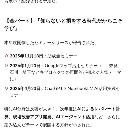
も展示・紹介される予定だ。
【金パート】「知らないと損をする時代だからこそ
学び」
本年度開催したセミナーシリーズが報告された。
2025年11月18日
：助成金セミナー
2026年1月23日
：Googleマップ活用セミナー（── 奈良、
石川、埼玉など各ブロックでの再開催が相次ぐ人気テーマ
に）
2026年4月23日
：ChatGPT × NotebookLM AI活用実践セ
ミナー
特にAI分野は反響が大きく、次年度は
AIによるレバレート計
算、現場改善アプリ開発、AIエージェント活用
など、さらに
踏み込んだテーマで展開する方針が示された。