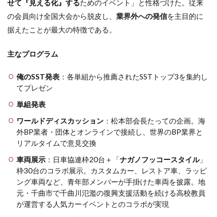
せて『見える化』する
ためのイベント」と性格づけた。従来
の会員向け全国大会から脱皮し、
業界外への発信
を主目的に
据えたことが最大の特徴である。
主なプログラム
俺のSST発表
：各単組から推薦されたSSTトップ3を集約し
てプレゼン
単組発表
ワールドディスカッション
：松本部会長たっての企画。海
外BP業者・団体とオンラインで接続し、世界のBP業界と
リアルタイムで意見交換
車両展示
：日車協連枠20台＋「
ナガノフッコースタイル
」
枠30台のコラボ展示。カスタムカー、レストア車、ラッピ
ング車両など、青年部メンバーが手掛けた車両を披露。地
元・千曲市で千曲川氾濫の復興支援活動を続ける高校教員
が運営する人気カーイベントとのコラボが実現