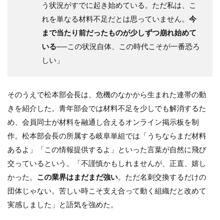
う状況がすでに起き始めている。ただ私は、こ
約さ
れる
れを単なる材料不足だとは思っていません。
今
年度
まで当たり前だったものが少しずつ崩れ始めて
戦略
いる
──この状況自体、この時代こそが一番恐ろ
4.1
しい」
組織
プロ
ジェ
ク
そのうえで松本部会長は、危機のなかから生まれた連帯の動
ト：
きを紹介した。青年部会では材料不足を少しでも解消するた
「外
とつ
め、会員同士が材料を融通し合えるオンライン掲示板を制
なが
作。松本部会長の所属する岐阜単組では「うちならまだ材料
る組
織へ
あるよ」「この情報提供するよ」といった言葉が自然に飛び
の転
交っているという。「不謹慎かもしれませんが、正直、嬉し
換」
かった。
この業界はまだまだ強い
。ただ名刺交換するだけの
4.2
団体じゃない。苦しい時こそ支え合って動く組織だと改めて
経営
プロ
実感しました」と語気を強めた。
ジェ