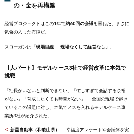
の・金を再構築
経営プロジェクトはこの1年で
約60回の会議
を重ねた、まさに
気合の入った布陣だ。
スローガンは
「現場目線──現場なくして経営なし」
。
【人パート】モデルケース3社で経営改革に本気で
挑戦
「社長がいないと判断できない」「忙しすぎて会話する余裕
がない」「育成したくても時間がない」──全国の現場で起き
ているこの課題に対し、本気でメスを入れるモデルケース事
業所3社が紹介された。
新星自動車（和歌山県）
──幸福度アンケートや会議体を実