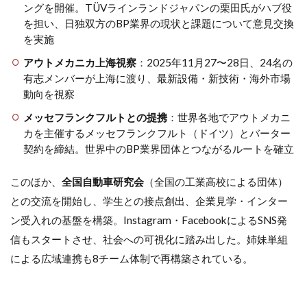
【もの
ングを開催。TÜVラインランドジャパンの栗田氏がハブ役
パー
を担い、日独双方のBP業界の現状と課題について意見交換
ト】俺
を実施
の
SST──
アウトメカニカ上海視察
：2025年11月27〜28日、24名の
シンナ
有志メンバーが上海に渡り、最新設備・新技術・海外市場
ー不足
動向を視察
対策の
ノウハ
メッセフランクフルトとの提携
：世界各地でアウトメカニ
ウも募
カを主催するメッセフランクフルト（ドイツ）とバーター
集
契約を締結。世界中のBP業界団体とつながるルートを確立
4.2.3
【金パ
このほか、
全国自動車研究会
（全国の工業高校による団体）
ート】
「知ら
との交流を開始し、学生との接点創出、企業見学・インター
ないと
ン受入れの基盤を構築。Instagram・FacebookによるSNS発
損をす
る時代
信もスタートさせ、社会への可視化に踏み出した。姉妹単組
だから
による広域連携も8チーム体制で再構築されている。
こそ学
び」
5
BP