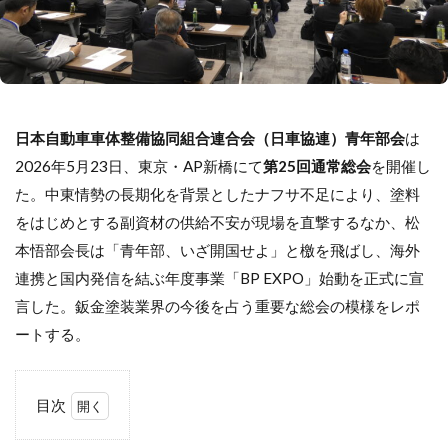
日本自動車車体整備協同組合連合会（日車協連）青年部会
は
2026年5月23日、東京・AP新橋にて
第25回通常総会
を開催し
た。中東情勢の長期化を背景としたナフサ不足により、塗料
をはじめとする副資材の供給不安が現場を直撃するなか、松
本悟部会長は「青年部、いざ開国せよ」と檄を飛ばし、海外
連携と国内発信を結ぶ年度事業「BP EXPO」始動を正式に宣
言した。鈑金塗装業界の今後を占う重要な総会の模様をレポ
ートする。
目次
1
公