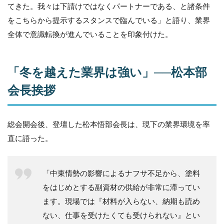
度事業
てきた。我々は下請けではなくパートナーである、と諸条件
報告
をこちらから提示するスタンスで臨んでいる」と語り、業界
──「閉
じた業
全体で意識転換が進んでいることを印象付けた。
界」か
ら「外
と繋が
「冬を越えた業界は強い」──松本部
る業
界」へ
会長挨拶
4
【事
業発
総会開会後、登壇した松本悟部会長は、現下の業界環境を率
表】
「点
直に語った。
では
な
く、
「中東情勢の影響によるナフサ不足から、塗料
線で
つな
をはじめとする副資材の供給が非常に滞ってい
ぐ」
ます。現場では『材料が入らない、納期も読め
──BP
EXPO
ない、仕事を受けたくても受けられない』とい
に集