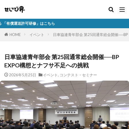
研修」はこちら
HOME
イベント
日車協連青年部会 第25回通常総会開催──BP
日車協連青年部会 第25回通常総会開催──BP
EXPO構想とナフサ不足への挑戦
2026年5月25日
イベント
,
コンテスト・セミナー