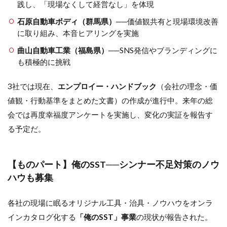
践し、「現場なくして経営なし」を体現
石原自動車ボディ（群馬県）
──価値観共有と現場環境改善
に取り組み、本音ヒアリングを実施
曲山自動車工業（福島県）
──SNS発信やブランディングに
も積極的に挑戦
3社では現在、
エンプロイー・ハンドブック
（会社の理念・価
値観・行動基準をまとめた文書）の作成が進行中。来年の総
会では再度幸福度アンケートを実施し、変化の実証を報告す
る予定だ。
【ものパート】俺のSST──シンナー不足対策のノウ
ハウも募集
各社の現場に眠るオリジナル工具・治具・ノウハウをオンラ
インカタログ化する
「俺のSST」事業
の現状が報告された。