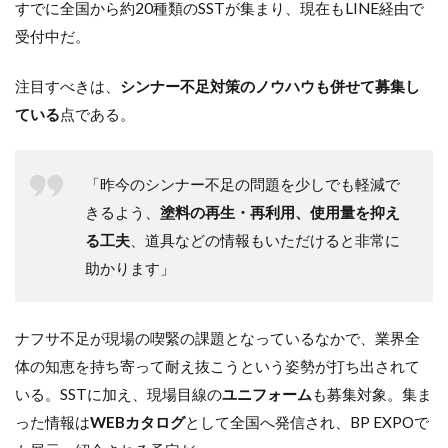
すでに全国から約20種類のSSTが集まり、現在もLINE経由で
受付中だ。
注目すべきは、
シンナー不足対策のノウハウも併せて募集し
ている
点である。
「昨今のシンナー不足の問題を少しでも軽減で
きるよう、
塗料の再生・再利用、使用量を抑え
る工夫
、道具などの情報もいただけると非常に
助かります」
ナフサ不足が現場の喫緊の課題となっているなかで、業界全
体の知恵を持ち寄って耐え抜こうという姿勢が打ち出されて
いる。SSTに加え、現場目線の
ユニフォーム
も募集対象。集ま
った情報は
WEBカタログ
として全国へ発信され、BP EXPOで