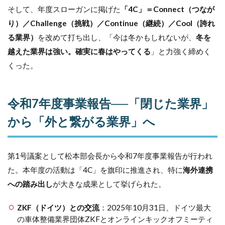
ク
そして、年度スローガンに掲げた
「4C」＝Connect（つなが
ト：
「現
り）／Challenge（挑戦）／Continue（継続）／Cool（誇れ
場目
る業界）
を改めて打ち出し、「今は冬かもしれないが、
冬を
線」
で
越えた業界は強い。確実に春はやってくる
」と力強く締めく
人・
くった。
も
の・
金を
再構
令和7年度事業報告──「閉じた業界」
築
から「外と繋がる業界」へ
4.2.1
【人パ
ート】
モデル
第1号議案として松本部会長から令和7年度事業報告が行われ
ケース3
た。本年度の活動は「4C」を旗印に推進され、特に
海外連携
社で経
営改革
への踏み出し
が大きな成果として挙げられた。
に本気
で挑戦
ZKF（ドイツ）との交流
：2025年10月31日、ドイツ最大
4.2.2
の車体整備業界団体ZKFとオンラインキックオフミーティ