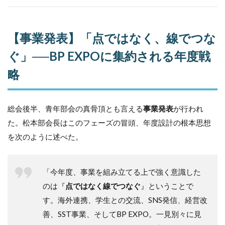
EXPO
2026──10
月10日、
長野県千曲
【事業発表】「点ではなく、線でつな
市で開催
ぐ」──BP EXPOに集約される年度戦
6
「青
略
年
部、
いざ
総会後半、青年部会の真骨頂とも言える
開国
事業発表
が行われ
せ
た。松本部会長はこのフェーズの冒頭、年度設計の根本思想
よ」
を次のように述べた。
──
松本
部会
長の
「今年度、事業を組み立てる上で強く意識した
締め
くく
のは『
点ではなく線でつなぐ
』ということで
り
す。海外連携、学生との交流、SNS発信、経営改
7
善、SST事業、そしてBP EXPO。一見別々に見
まと