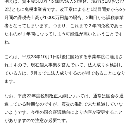
では
例えば、資本金500万円の新設法人の場合、現行は1期および
あり
2期ともに免税事業者です。改正案によると1期目開始から6ヶ
ませ
月間の課税売上高が1,000万円超の場合、2期目から課税事業
ん
か？
者となってしまいます。つまり、これまで２年間免税であっ
1.2.1
たものが１年間になってしまう可能性が高いということです
1．なぜ
ね。
二重課
税状態
が認め
これは、平成23年10月1日以後に開始する事業年度に適用さ
られて
れますので、現在個人事業を営んでいて、法人成りを検討し
いるの
か？
ている方は、9月までに法人成りするのが得であることになり
ます。
1.2.2
2．最近
の判決
なお、平成23年度税制改正大綱については、通常は国会を通
例
過している時期なのですが、震災の混乱で未だ通過していな
いようです。今後の国会審議動向により内容が変更すること
がありますので注意が必要です。