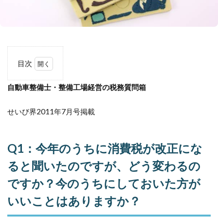
目次
1
自動車整備士・整備工場経営の税務質問箱
自動
車整
備
せいび界2011年7月号掲載
士・
整備
工場
経営
Q1：今年のうちに消費税が改正にな
の税
務質
ると聞いたのですが、どう変わるの
問箱
ですか？今のうちにしておいた方が
1.1
Q1：
いいことはありますか？
今年
のう