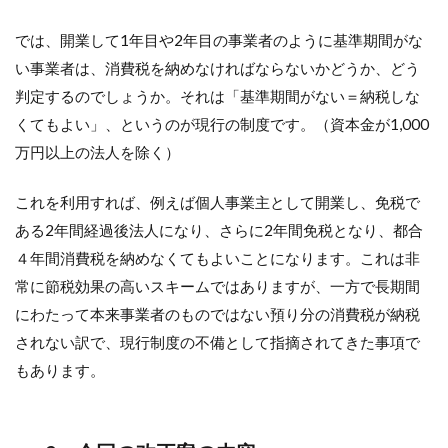
入す
る
では、開業して1年目や2年目の事業者のように基準期間がな
と、
全額
い事業者は、消費税を納めなければならないかどうか、どう
に消
判定するのでしょうか。それは「基準期間がない＝納税しな
費税
がか
くてもよい」、というのが現行の制度です。（資本金が1,000
かる
万円以上の法人を除く）
のに
対
し、
これを利用すれば、例えば個人事業主として開業し、免税で
軽油
ある2年間経過後法人になり、さらに2年間免税となり、都合
の場
合は
４年間消費税を納めなくてもよいことになります。これは非
本体
常に節税効果の高いスキームではありますが、一方で長期間
部分
だけ
にわたって本来事業者のものではない預り分の消費税が納税
に消
されない訳で、現行制度の不備として指摘されてきた事項で
費税
がか
もあります。
かり
軽油
税に
はか