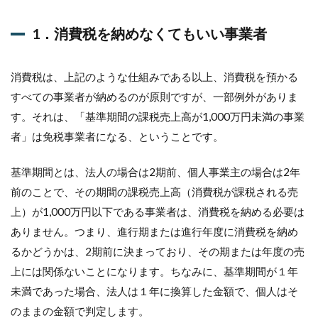
はあ
りま
す
1．消費税を納めなくてもいい事業者
か？
1.1.1
消費税は、上記のような仕組みである以上、消費税を預かる
1．消費
税を納
すべての事業者が納めるのが原則ですが、一部例外がありま
めなく
す。それは、「基準期間の課税売上高が1,000万円未満の事業
てもい
い事業
者」は免税事業者になる、ということです。
者
基準期間とは、法人の場合は2期前、個人事業主の場合は2年
1.1.2
2．今回
前のことで、その期間の課税売上高（消費税が課税される売
の改正
上）が1,000万円以下である事業者は、消費税を納める必要は
案の内
容
ありません。つまり、進行期または進行年度に消費税を納め
るかどうかは、2期前に決まっており、その期または年度の売
1.2
Q2：
上には関係ないことになります。ちなみに、基準期間が１年
ガソ
未満であった場合、法人は１年に換算した金額で、個人はそ
リン
を購
のままの金額で判定します。