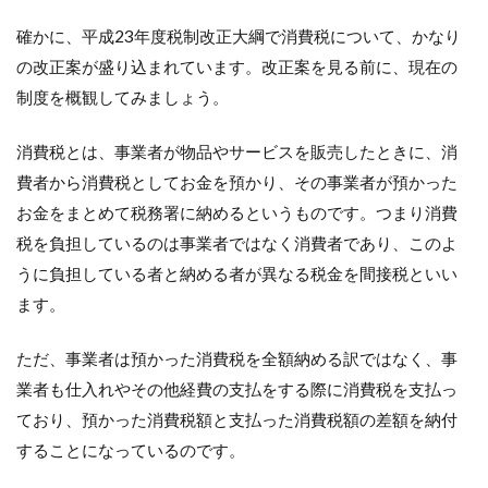
ちに
確かに、平成23年度税制改正大綱で消費税について、かなり
消費
税が
の改正案が盛り込まれています。改正案を見る前に、現在の
改正
制度を概観してみましょう。
にな
ると
聞い
消費税とは、事業者が物品やサービスを販売したときに、消
たの
です
費者から消費税としてお金を預かり、その事業者が預かった
が、
お金をまとめて税務署に納めるというものです。つまり消費
どう
税を負担しているのは事業者ではなく消費者であり、このよ
変わ
るの
うに負担している者と納める者が異なる税金を間接税といい
です
ます。
か？
今の
うち
ただ、事業者は預かった消費税を全額納める訳ではなく、事
にし
てお
業者も仕入れやその他経費の支払をする際に消費税を支払っ
いた
ており、預かった消費税額と支払った消費税額の差額を納付
方が
することになっているのです。
いい
こと