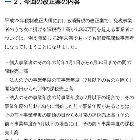
2．今回の改正案の内容
かり
ませ
ん。
平成23年税制改正大綱における消費税の改正案で、免税事業
ガソ
リン
者のうち次に掲げる課税売上高が1,000万円を超える事業者に
にも
ついては、例え開業して2年未満であっても消費税課税事業者
ガソ
リン
になってしまうことになりました。
税が
含ま
・個人事業者のその年の前年1月1日から6月30日までの間の
れて
いる
課税売上高
はず
・法人のその事業年度の前事業年度（7月以下のものを除く）
で、
これ
開始の日から6月間の課税売上高
は税
・法人のその事業年度の前事業年度が7月以下の場合で、その
金に
税金
事業年度の前1年以内に開始した前々事業年度があるときは、
をか
その前々事業年度の開始の日から6月間の課税売上高（その
ける
二重
前々事業年度が5月以下の場合には、その前々事業年度の課税
課税
売上高
なの