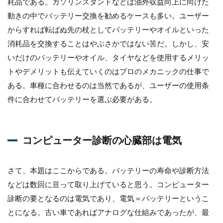
耗品である。ガソリンスタンドなどは油外収益向上に向けた
1.4
動きの中でバッテリー交換を勧めるケースも多い。ユーザー
コン
からすれば転ばぬ先の杖としてバッテリーやオイルといった
ピュ
ータ
消耗品を交換することはやぶさかではない筈だ。しかし、安
ー診
いだけのバッテリーやオイル、タイヤなどを使用するメリッ
断の
心臓
トやデメリットも伝えていくのはプロのメカニックの仕事で
部は
ある。車種に合わせるのは当然であるが、ユーザーの使用条
電気
件に合わせてバッテリーを選ぶ必要がある。
1.5
ハイ
ブリ
ッド
コンピューター診断の心臓部は電気
バッ
テリ
ーと
さて、本題はここからである。バッテリーの寿命や診断方法
補機
バッ
などは数回に亘って取り上げていると思う。コンピューター
テリ
診断の要となるのは電気であり、電気＝バッテリーというこ
ー
とになる。古い車であればアナログな仕組みであったが、最
1.6