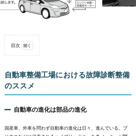
目次
1
自
動
車
自動車整備工場における故障診断整備
整
備
のススメ
工
場
に
お
自動車の進化は部品の進化
け
る
故
国産車、外車を問わず自動車の進化は日々、進んでいる。プ
障
診