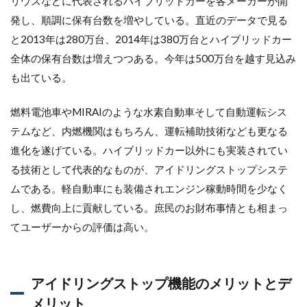
リウスなどに代表されるハイブリッドカーを各メーカーが開
断
発し、順調に保有台数を増やしている。直近のデータで見る
整
備
と2013年は280万台、2014年は380万台とハイブリッドカー
の
全体の保有台数は増えつつある。今年は500万台を越す見込み
ス
ス
も出ている。
メ
燃料電池車やMIRAIのような水素自動車そして自動運転シス
1.1
自動
テムなど、内燃機関はもちろん、運転補助技術なども更なる
車の
進化を遂げている。ハイブリッドカー以外にも実装されてい
進化
は部
る技術として代表的なものが、アイドリングストップシステ
品の
ムである。軽自動車にも装備されエンジン稼動時間を少なく
進化
し、燃費向上に貢献している。庶民のお財布事情とも相まっ
1.2
てユーザーからの評価は高い。
アイ
ドリ
ング
スト
アイドリングストップ機能のメリットとデ
ップ
機能
メリット