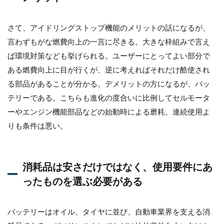
のメ
リッ
トと
さて、アイドリングストップ機能のメリットの話になるが、
デメ
リッ
言わずもがな燃費向上の一言に尽きる。大きな枠組みで言え
ト
ば環境対策なども挙げられる。ユーザーにとってよい部分で
1.3
ある燃費向上に目が行くが、逆に考えればそれだけ酷使され
消耗
る部品があることが分かる。デメリットの方になるが、バッ
品は
安さ
テリーである。こちらも進化の度合いに比例してセルモータ
だけ
ーやエンジン機能部品などの始動時による磨耗、連続使用よ
では
な
りも条件は悪い。
く、
使用
要件
にあ
消耗品は安さだけではなく、使用要件にあ
った
ったものを選ぶ必要がある
もの
を選
ぶ必
要が
バッテリーはオイル、タイヤに並び、自動車業界を支える消
ある