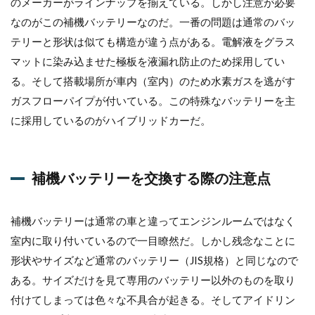
のメーカーがラインナップを揃えている。しかし注意が必要
＝直
なのがこの補機バッテリーなのだ。一番の問題は通常のバッ
せな
い
テリーと形状は似ても構造が違う点がある。電解液をグラス
1.9
マットに染み込ませた極板を液漏れ防止のため採用してい
修理
る。そして搭載場所が車内（室内）のため水素ガスを逃がす
では
ガスフローパイプが付いている。この特殊なバッテリーを主
な
く、
に採用しているのがハイブリッドカーだ。
整備
を行
う
補機バッテリーを交換する際の注意点
補機バッテリーは通常の車と違ってエンジンルームではなく
室内に取り付いているので一目瞭然だ。しかし残念なことに
形状やサイズなど通常のバッテリー（JIS規格）と同じなので
ある。サイズだけを見て専用のバッテリー以外のものを取り
付けてしまっては色々な不具合が起きる。そしてアイドリン