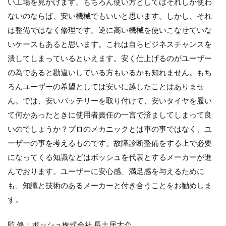
い工場を見かけます。もちろん使い方としてはそれしか使わ
ないのならば、安い機械でもいいと思います。しかし、それ
は整備ではなく修理です。逆に高い機械を使いこなせていな
いケースもあると思います。これは自らビジネスチャンスを
潰してしまっているといえます。安く仕上げるのがユーザー
の為であると勘違いしている方もいるかも知れません。もち
ろんユーザーの希望としては安いに越したことはありませ
ん。では、安いバッテリーを取り付けて、安いタイヤを履い
て何かあったときに使用者責任の一言で済ましてしまって良
いのでしょうか？プロのメカニックとは車の事ではなく、ユ
ーザーの事を考えるものです。故障診断整備をする上で必要
になってくる知識などはボッシュを代表とするメーカーが進
んでおります。ユーザーに安心感、満足感を与えるために
も、知識と技術のあるメーカーと付き合うことをお勧めしま
す。
監 修：ボッシュ株式会社 長土居大介