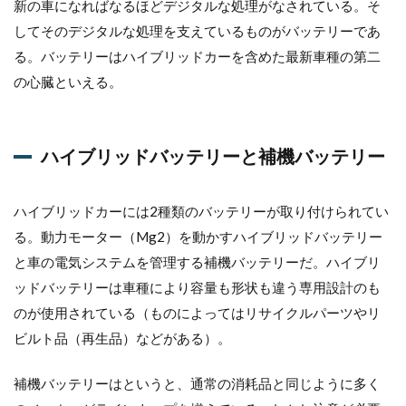
新の車になればなるほどデジタルな処理がなされている。そ
補機
バッ
してそのデジタルな処理を支えているものがバッテリーであ
テリ
る。バッテリーはハイブリッドカーを含めた最新車種の第二
ーを
交換
の心臓といえる。
する
際の
注意
点
ハイブリッドバッテリーと補機バッテリー
1.7
省燃
ハイブリッドカーには2種類のバッテリーが取り付けられてい
費で
はな
る。動力モーター（Mg2）を動かすハイブリッドバッテリー
いハ
と車の電気システムを管理する補機バッテリーだ。ハイブリ
イブ
リッ
ッドバッテリーは車種により容量も形状も違う専用設計のも
ドカ
のが使用されている（ものによってはリサイクルパーツやリ
ー
ビルト品（再生品）などがある）。
1.8
診断
補機バッテリーはというと、通常の消耗品と同じように多く
出来
ない