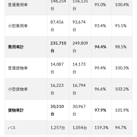
148,254
156,135
普通乗用車
95.0%
100.4%
4
移
台
台
転登録
は6.5%
87,456
93,674
減 輸
小型乗用車
93.4%
95.5%
台
台
出抹消
は累計
107.7%
235,710
249,809
乗用車計
94.4%
98.5%
と高水
台
台
準続く
5
14,087
14,173
普通貨物車
99.4%
100.3%
メー
台
台
カー
別で
16,223
16,794
はト
小型貨物車
96.6%
103.2%
台
台
ラッ
ク系
が堅
30,310
30,967
貨物車計
97.9%
101.9%
調
台
台
日野
8.0%
バス
1,257台
1,054台
119.3%
94.7%
増・
い