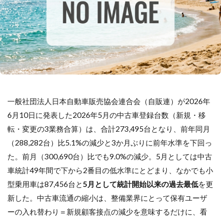
一般社団法人日本自動車販売協会連合会（自販連）が2026年
6月10日に発表した2026年5月の中古車登録台数（新規・移
転・変更の3業務合算）は、合計273,495台となり、前年同月
（288,282台）比5.1%の減少と3か月ぶりに前年水準を下回っ
た。前月（300,690台）比でも9.0%の減少。5月としては中古
車統計49年間で下から2番目の低水準にとどまり、なかでも小
型乗用車は87,456台と
5月として統計開始以来の過去最低
を更
新した。中古車流通の縮小は、整備業界にとって保有ユーザ
ーの入れ替わり＝新規顧客接点の減少を意味するだけに、看