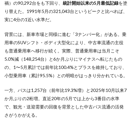
禍）の90,292台をも下回り、
統計開始以来の5月最低記録
を塗
り替えた。1991年5月の321,043台というピークと比べれば、
実に4分の1近い水準だ。
背景には、新車市場と同様に進む「3ナンバー化」がある。乗
用車のSUVシフト・ボディ大型化により、中古車流通の主役
も普通乗用車へ移行が続く。実際、普通乗用車は当月こそ
5.0%減（148,254台）と6か月ぶりにマイナスへ転じたもの
の、1〜5月累計では前年比100.4%とプラスを維持しており、
小型乗用車（累計95.5%）との明暗がはっきり分かれている。
一方、バスは1,257台（前年比19.3%増）と2025年10月以来7
か月ぶりの2桁増。直近20年の5月では上から3番目の水準
で、観光・送迎需要の回復を背景とした中古バス流通の活発
さがうかがえる。