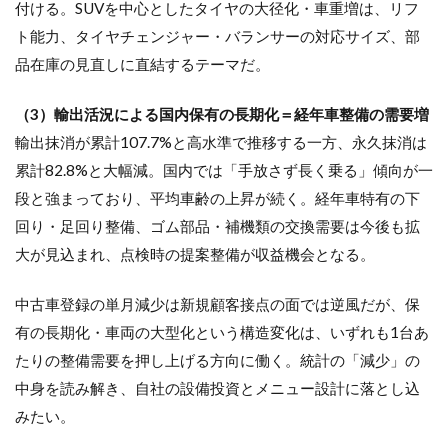
付ける。SUVを中心としたタイヤの大径化・車重増は、リフ
ト能力、タイヤチェンジャー・バランサーの対応サイズ、部
品在庫の見直しに直結するテーマだ。
（3）輸出活況による国内保有の長期化＝経年車整備の需要増
輸出抹消が累計107.7%と高水準で推移する一方、永久抹消は
累計82.8%と大幅減。国内では「手放さず長く乗る」傾向が一
段と強まっており、平均車齢の上昇が続く。経年車特有の下
回り・足回り整備、ゴム部品・補機類の交換需要は今後も拡
大が見込まれ、点検時の提案整備が収益機会となる。
中古車登録の単月減少は新規顧客接点の面では逆風だが、保
有の長期化・車両の大型化という構造変化は、いずれも1台あ
たりの整備需要を押し上げる方向に働く。統計の「減少」の
中身を読み解き、自社の設備投資とメニュー設計に落とし込
みたい。