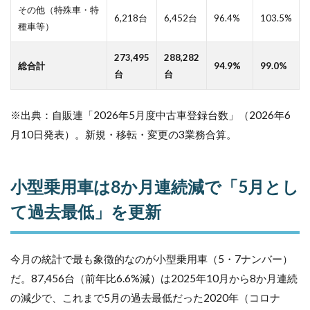
すゞ
その他（特殊車・特
6,218台
6,452台
96.4%
103.5%
4.0%
種車等）
増
6
273,495
288,282
総合計
94.9%
99.0%
整
台
台
備
業
界
※出典：自販連「2026年5月度中古車登録台数」（2026年6
が
月10日発表）。新規・移転・変更の3業務合算。
注
目
す
べ
小型乗用車は8か月連続減で「5月とし
き3
つ
て過去最低」を更新
の
ポ
イ
ン
今月の統計で最も象徴的なのが小型乗用車（5・7ナンバー）
ト
だ。87,456台（前年比6.6%減）は2025年10月から8か月連続
の減少で、これまで5月の過去最低だった2020年（コロナ