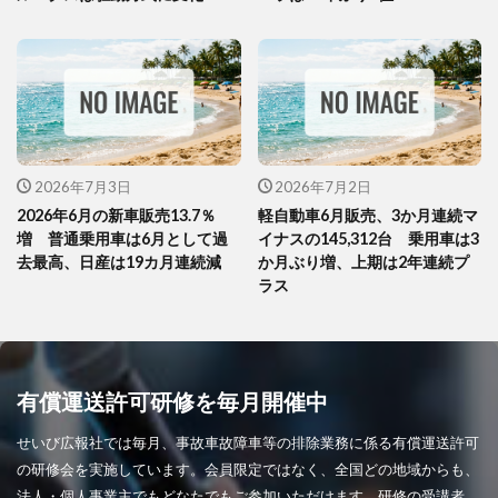
2026年7月3日
2026年7月2日
2026年6月の新車販売13.7％
軽自動車6月販売、3か月連続マ
増 普通乗用車は6月として過
イナスの145,312台 乗用車は3
去最高、日産は19カ月連続減
か月ぶり増、上期は2年連続プ
ラス
有償運送許可研修を毎月開催中
せいび広報社では毎月、事故車故障車等の排除業務に係る有償運送許可
の研修会を実施しています。会員限定ではなく、全国どの地域からも、
法人・個人事業主でもどなたでもご参加いただけます。研修の受講者