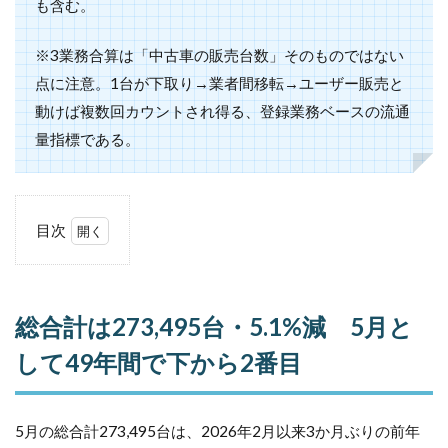
も含む。
※3業務合算は「中古車の販売台数」そのものではない
点に注意。1台が下取り→業者間移転→ユーザー販売と
動けば複数回カウントされ得る、登録業務ベースの流通
量指標である。
目次
1
総
合計は
273,495
台・
総合計は273,495台・5.1%減 5月と
5.1%
減 5月
して49年間で下から2番目
として
49年間
で下か
5月の総合計273,495台は、2026年2月以来3か月ぶりの前年
ら2番目