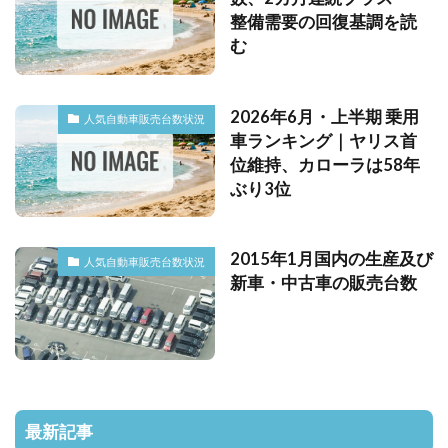
整備需要の回復基調を読
む
2026年6月・上半期 乗用
人気自動車販売台数状況
車ランキング｜ヤリス首
位維持、カローラは58年
ぶり3位
2015年1月国内の生産及び
人気自動車販売台数状況
新車・中古車の販売台数
最新記事