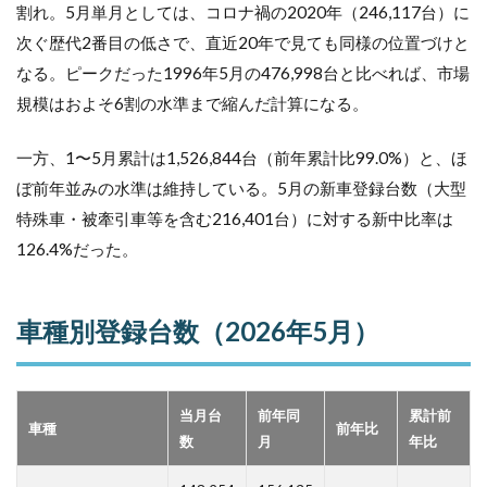
割れ。5月単月としては、コロナ禍の2020年（246,117台）に
2
車
種別登
次ぐ歴代2番目の低さで、直近20年で見ても同様の位置づけと
録台数
なる。ピークだった1996年5月の476,998台と比べれば、市場
（2026
規模はおよそ6割の水準まで縮んだ計算になる。
年5
月）
一方、1〜5月累計は1,526,844台（前年累計比99.0%）と、ほ
3
小型
ぼ前年並みの水準は維持している。5月の新車登録台数（大型
乗用
特殊車・被牽引車等を含む216,401台）に対する新中比率は
車は
8か
126.4%だった。
月連
続減
で
車種別登録台数（2026年5月）
「5
月と
して
過去
最
当月台
前年同
累計前
車種
前年比
低」
数
月
年比
を更
新