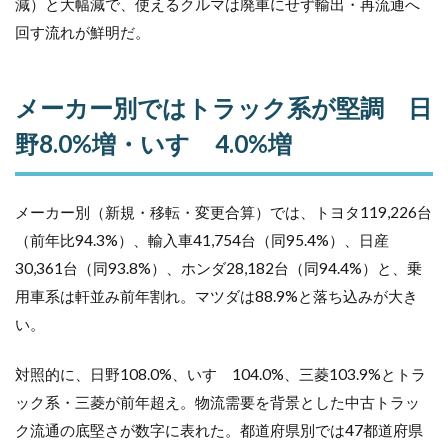
減）と大幅減で、使えるクルマは廃車にせず輸出・再流通へ
回す流れが鮮明だ。
メーカー別ではトラック系が堅調 日
野8.0%増・いすゞ4.0%増
メーカー別（新規・移転・変更合算）では、トヨタ119,226台
（前年比94.3%）、輸入車41,754台（同95.4%）、日産
30,361台（同93.8%）、ホンダ28,182台（同94.4%）と、乗
用車系は軒並み前年割れ。マツダは88.9%と落ち込みが大き
い。
対照的に、日野108.0%、いすゞ104.0%、三菱103.9%とトラ
ック系・三菱が前年超え。物流需要を背景とした中古トラッ
ク流通の底堅さが数字に表れた。都道府県別では47都道府県