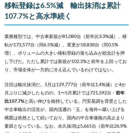
移転登録は6.5%減 輸出抹消は累計
107.7%と高水準続く
業務種別では、中古車新規が81,080台（前年比3.3%減）、移
転が173,577台（同6.5%減）、変更が18,838台（同0.5%
増）。ボリュームの大きい移転登録の落ち込みが総合計を押
し下げた。ただし累計では新規が102.3%と前年を上回ってお
り、市場全体が一方的に冷え込んでいるわけではない。
注目は輸出抹消だ。5月は129,777台（前年比1.4%減）と4か
月ぶりに減少したものの、1〜5月累計では721,592台・
前年
比107.7%
と高い伸びを維持している。円安基調を背景とした
中古車輸出の活況が、国内流通の「玉」を海外へ吸い上げる
構図は依然として続いており、国内の中古車価格の高止まり
要因となっている。なお、永久抹消は5,665台（前年比26.9%