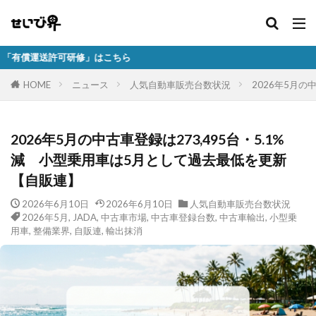
修」はこちら
HOME
ニュース
人気自動車販売台数状況
2026年5月の
2026年5月の中古車登録は273,495台・5.1%
減 小型乗用車は5月として過去最低を更新
【自販連】
2026年6月10日
2026年6月10日
人気自動車販売台数状況
2026年5月
,
JADA
,
中古車市場
,
中古車登録台数
,
中古車輸出
,
小型乗
用車
,
整備業界
,
自販連
,
輸出抹消