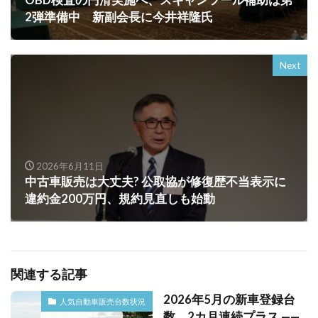
OBD検査の円滑実施へ、スキャンツール補助は第
2弾準備中 新副会長に今井祥隆氏
Next
2026年6月11日
中古車販売は大丈夫? 公取協が修復歴不当表示に
違約金200万円、規約見直しも始動
関連する記事
2026年5月の新車登録台
人気自動車販売台数状況
数、2カ月連続プラス ——