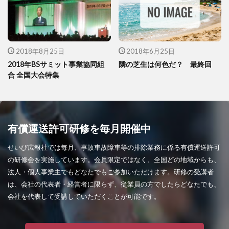
2018年8月25日
2018年6月25日
2018年BSサミット事業協同組
隣の芝生は何色だ？ 最終回
合 全国大会特集
有償運送許可研修を毎月開催中
せいび広報社では毎月、事故車故障車等の排除業務に係る有償運送許可
の研修会を実施しています。会員限定ではなく、全国どの地域からも、
法人・個人事業主でもどなたでもご参加いただけます。研修の受講者
は、会社の代表者・経営者に限らず、従業員の方でしたらどなたでも、
会社を代表して受講していただくことが可能です。