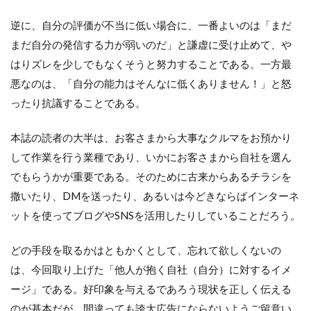
逆に、自分の評価が不当に低い場合に、一番よいのは「まだ
まだ自分の発信する力が弱いのだ」と謙虚に受け止めて、や
はりズレを少しでもなくそうと努力することである。一方最
悪なのは、「自分の能力はそんなに低くありません！」と怒
ったり抗議することである。
本誌の読者の大半は、お客さまから大事なクルマをお預かり
して作業を行う業種であり、いかにお客さまから自社を選ん
でもらうかが重要である。そのために古来からあるチラシを
撒いたり、DMを送ったり、あるいは今どきならばインターネ
ットを使ってブログやSNSを活用したりしていることだろう。
どの手段を取るかはともかくとして、忘れて欲しくないの
は、今回取り上げた「他人が抱く自社（自分）に対するイメ
ージ」である。好印象を与えるであろう現状を正しく伝える
のが基本だが、間違っても誇大広告にならないようご留意い