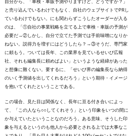
自分から、「車検・車販予測やりますけど、どうですか？」
と売り込んでいるわけでもなく、自社のウェブサイトでPRし
ているわけでもない。にも関わらずこうしたオーダーが入る
のは、「①自社の事業戦略を立てる上で車検・車販の予測が
必要だ→②しかし、自分で立てた予測では手前味噌になりか
ねない。説得力を増すにはどうしたら？→③そうだ、専門家
に頼もう。ついては長年、この業界を見ているせいび広報
社、それも編集長に頼めばよい」というような経緯があった
と想像に難くない。要するに、「せいび界の編集長なら納得
のいく予測値を出してくれるだろう」という期待・イメージ
を抱いてくれたということである。
この場合、見た目は関係なく、長年に亘る付き合いによっ
て、「この人なら○○してくれそう」という印象をいつの間に
か与えていたということなのだろう。ある意味、そうした印
象を与えるというのも他人から必要とされる上では大事なこ
とであり、「見た目も大事だけれども100パーセントではな