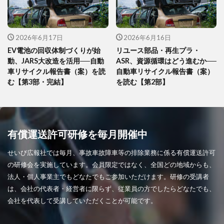
2026年6月17日
2026年6月16日
EV電池の回収体制づくりが始
リユース部品・再生プラ・
動、JARS大改造を活用──自動
ASR、資源循環はどう進むか──
車リサイクル報告書（案）を読
自動車リサイクル報告書（案）
む【第3部・完結】
を読む【第2部】
有償運送許可研修を毎月開催中
せいび広報社では毎月、事故車故障車等の排除業務に係る有償運送許可
の研修会を実施しています。会員限定ではなく、全国どの地域からも、
法人・個人事業主でもどなたでもご参加いただけます。研修の受講者
は、会社の代表者・経営者に限らず、従業員の方でしたらどなたでも、
会社を代表して受講していただくことが可能です。