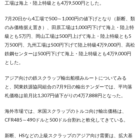
工場は海上・陸上特級とも4万9,500円とした。
鉄
金
属
7月20日から4工場で500～1,000円の値下げとなり（新断、類
3.1
のみ価格据え置き）、田原工場は1,000円下げて海上・陸上特
[再生
級とも5万円、岡山工場は500円上げて海上・陸上特級とも5
資源
万500円、九州工場は500円下げて陸上特級4万9,000円、高松
市場]
鉄鋼センターは500円下げて海上・陸上特級とも4万9,000円
3.1.1
1.価格
とした。
動向
アジア向けの鉄スクラップ輸出船積みルートについてみる
3.1.2
2.鉄鋼
と、関東鉄源協同組合の7月9日の輸出テンダーでは、平均落
札価格は前月比1,307円値下がりの4万7,888円となった。
3.1.3
3.電炉
製品
海外市場では、米国スクラップのトルコ向け輸出価格は、
CFR485～490ドルと500ドル台割れと軟化してきている。
新断、HSなどの上級スクラップのアジア向け需要は、拡大基