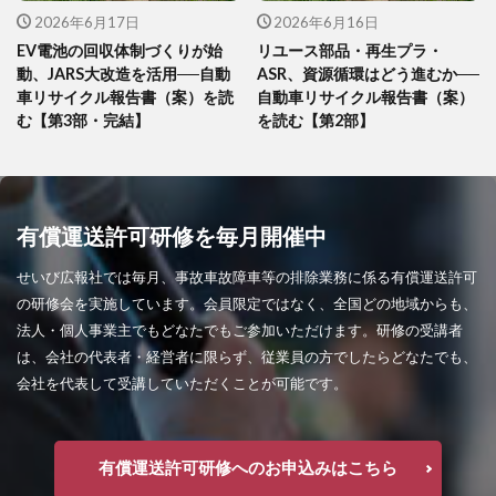
2026年6月17日
2026年6月16日
EV電池の回収体制づくりが始
リユース部品・再生プラ・
動、JARS大改造を活用──自動
ASR、資源循環はどう進むか──
車リサイクル報告書（案）を読
自動車リサイクル報告書（案）
む【第3部・完結】
を読む【第2部】
有償運送許可研修を毎月開催中
せいび広報社では毎月、事故車故障車等の排除業務に係る有償運送許可
の研修会を実施しています。会員限定ではなく、全国どの地域からも、
法人・個人事業主でもどなたでもご参加いただけます。研修の受講者
は、会社の代表者・経営者に限らず、従業員の方でしたらどなたでも、
会社を代表して受講していただくことが可能です。
有償運送許可研修へのお申込みはこちら