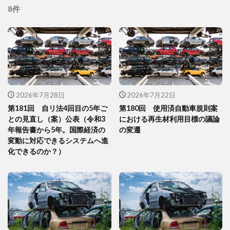
8件
2026年7月28日
2026年7月22日
第181回 自リ法4回目の5年ご
第180回 使用済自動車規則案
との見直し（案）公表（令和3
における再生材利用目標の議論
年報告書から5年。国際経済の
の変遷
変動に対応できるシステムへ進
化できるのか？）