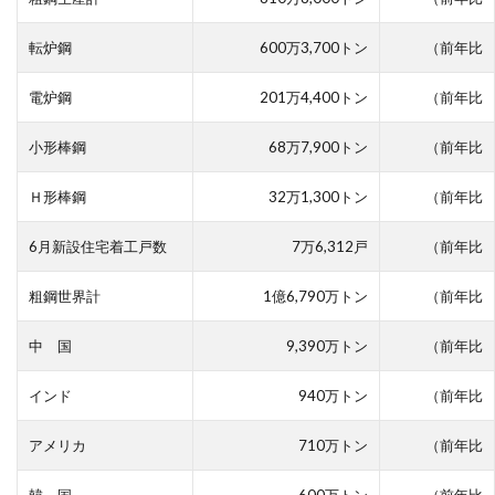
転炉鋼
600万3,700トン
（前年比
電炉鋼
201万4,400トン
（前年比
小形棒鋼
68万7,900トン
（前年比
Ｈ形棒鋼
32万1,300トン
（前年比
6月新設住宅着工戸数
7万6,312戸
（前年比
粗鋼世界計
1億6,790万トン
（前年比
中 国
9,390万トン
（前年比
インド
940万トン
（前年比
アメリカ
710万トン
（前年比