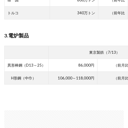
韓 国
600万トン
（前年比
トルコ
340万トン
（前年比
3.電炉製品
東京製鉄（7/13）
異形棒鋼（D13～25）
86,000円
（前月比
H形鋼（中巾）
106,000～118,000円
（前月比