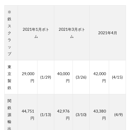
※
鉄
ス
2021年1月ボト
2021年3月ボト
ク
2021年4月
ム
ム
ラ
ッ
プ
東
京
29,000
40,000
42,000
(1/29)
(3/26)
(4/15)
製
円
円
円
鉄
関
鉄
44,751
42,976
43,380
源
(1/13)
(3/10)
(4/9)
円
円
円
輸
出