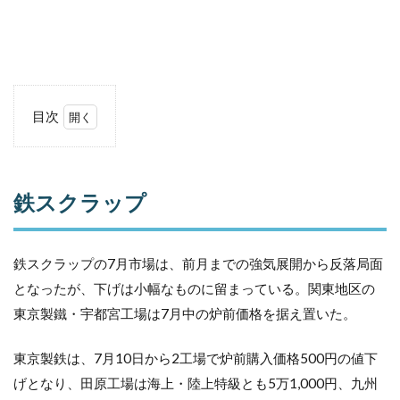
目次
1
鉄
ス
ク
鉄スクラップ
ラ
ッ
プ
鉄スクラップの7月市場は、前月までの強気展開から反落局面
2
となったが、下げは小幅なものに留まっている。関東地区の
粗
鋼
東京製鐵・宇都宮工場は7月中の炉前価格を据え置いた。
生
産
東京製鉄は、7月10日から2工場で炉前購入価格500円の値下
3
げとなり、田原工場は海上・陸上特級とも5万1,000円、九州
非