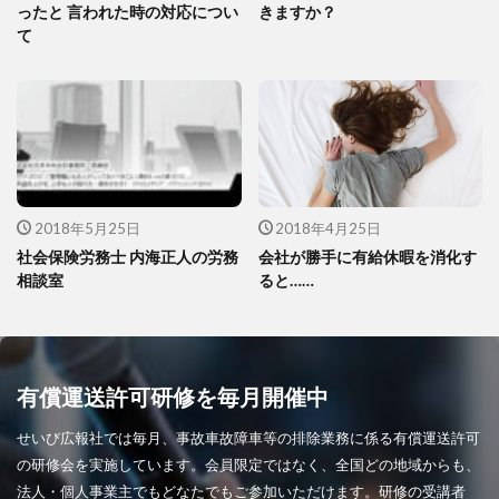
ったと 言われた時の対応につい
きますか？
て
2018年5月25日
2018年4月25日
社会保険労務士 内海正人の労務
会社が勝手に有給休暇を消化す
相談室
ると……
有償運送許可研修を毎月開催中
せいび広報社では毎月、事故車故障車等の排除業務に係る有償運送許可
の研修会を実施しています。会員限定ではなく、全国どの地域からも、
法人・個人事業主でもどなたでもご参加いただけます。研修の受講者