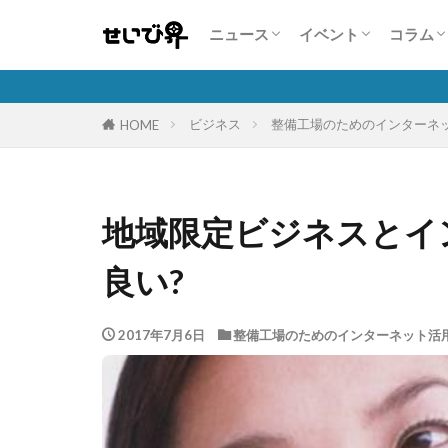
業界・企業情報
注目商品・サービス
人気自動車販売台数状況
展示会情報
コンテスト・セミナ
コンパニオン特集
特集
こんな
人を活
自動車
保険商
隣の芝
ニュース
イベント
コラム
業界・企業情報
注目商品・サービス
人気自動車販売台数状況
展示会情報
コンテスト・セミナ
コンパニオン特集
特集
こんな
人を活
自動車
保険商
隣の芝
ビジネス
整備工場のためのインターネ
HOME
地域限定ビジネスとイ
良い?
2017年7月6日
整備工場のためのインターネット活