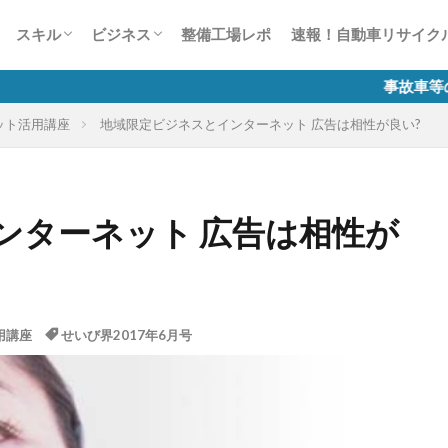
ー
風景見たことありませんCar？
かす50の法則
整備業の接客対応術50
談1000本ノック
生は何色だ？
スキャンツールについて
故障診断整備のススメ
自動車整備士試験
有償運送許可 講習
労務相談室
税務質問箱
整備工場のためのインターネット活用講
自動車整備業のマイナンバー制度
スキル
ビジネス
整備工場レポ
速報！自動車リサイク
座
ー
風景見たことありませんCar？
かす50の法則
整備業の接客対応術50
談1000本ノック
生は何色だ？
スキャンツールについて
故障診断整備のススメ
自動車整備士試験
有償運送許可 講習
労務相談室
税務質問箱
整備工場のためのインターネット活用講
自動車整備業のマイナンバー制度
事故車等の排除業務に係
ット活用講座
地域限定ビジネスとインターネット 広告は相性が良い?
座
ンターネット 広告は相性が
用講座
せいび界2017年6月号