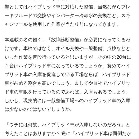
す
響としてはハイブリッド車に対応した整備、当然ながらブレ
る
苦
ーキフルードの交換やインバーター冷却水の交換など、スキ
手
ャンツールを使用した作業が当たり前になってきます。
意
識
の
本連載の名の如く、『故障診断整備』が必要になってくるわ
克
服
けです。車検ではなく、オイル交換や一般整備、点検などと
いった作業を普段行っていると思いますが、その中の20台に
2
ハ
１台はハイブリッド車になっているでしょうか。努めてハイ
イ
ブリッド車の入庫を促進している工場ならば、ハイブリッド
ブ
リ
車が占める割合も高いでしょう。ましてや自社でハイブリッ
ッ
ド車の車販を行っているのであれば、入庫もあるでしょう。
ド
しかし、現実的には一般整備工場へのハイブリッド車の入庫
車
と
は少ないのではないでしょうか。
軽
自
動
「ウチには何故、ハイブリッド車が入庫しないのだろう」と
車
考えたことはありますか？ 逆に「ハイブリッド車は面倒だか
の