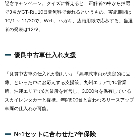
ッ
記念キャンペーン。クイズに答えると、正解者の中から抽選
ト
で3名がGT-Rに10日間無料で乗れるというもの。実施期間は
に
合
10/1 ～ 11/30で、Web、ハガキ、店頭用紙で応募する。当選
わ
者の発表は12/9。
せ
た7
年
保
険
優良中古車仕入れ支援
8
脱・
「良質中古車の仕入れが難しい」「高年式車両が決定的に品
クル
薄」といった声にお応えする支援策。九州エリアで10営業
マ離
れ
所、沖縄エリアで6営業所を運営し、3,000台を保有している
「出
スカイレンタカーと提携。年間800台と言われるリースアップ
世払
いプ
車両の仕入れが可能。
ラ
ン」
9
№1セットに合わせた7年保険
100