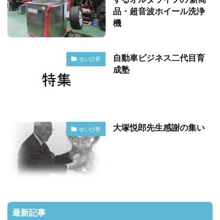
品・超音波ホイール洗浄
機
自動車ビジネス二代目育
せいび界
成塾
大塚悦郎先生感謝の集い
せいび界
最新記事