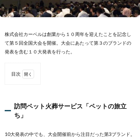
株式会社カーベルは創業から１０周年を迎えたことを記念し
て第５回全国大会を開催。大会にあたって第３のブランドの
発表を含む１０大発表を行った。
目次
1
訪問
ペッ
ト火
訪問ペット火葬サービス「ペットの旅立
葬サ
ービ
ち」
ス
「ペ
ット
10大発表の中でも、大会開催前から注目だった第3ブランド。
の旅