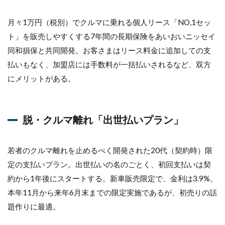
円レ
ンタ
カー
月々1万円（税別）でクルマに乗れる個人リース「NO,1セッ
向け
ト」を販売しやすくする7年間の長期保険をあいおいニッセイ
「J
同和損保と共同開発。お客さまはリース料金に追加しての支
プラ
ン」
払いもなく、加盟店には手数料が一括払いされるなど、双方
10
にメリットがある。
広告
宣伝
費1.3
億円
脱・クルマ離れ「出世払いプラン」
を投
入
若者のクルマ離れを止めるべく開発された20代（契約時）限
定の支払いプラン。出世払いの名のごとく、初回支払いは契
約から1年後にスタートする。新車販売限定で、金利は3.9%。
本年11月から来年6月末までの限定実施であるが、初売りの話
題作りに最適。