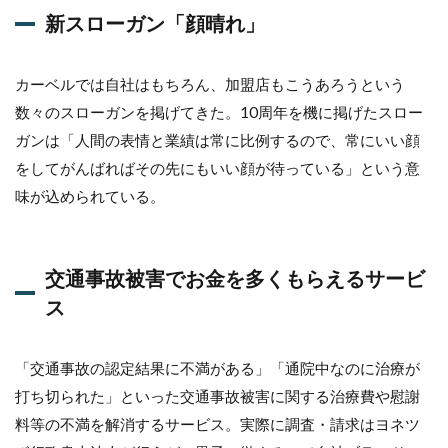
も
新スローガン「顔晴れ」
ら
え
る
カーベルでは自社はもちろん、加盟店もこうあろうという
サ
ー
数々のスローガンを掲げてきた。10周年を機に掲げたスロー
ビ
ガンは「人間の表情と業績は常に比例するので、常にいい顔
ス
をしてがんばればその先にもいい顔が待っている」という意
4
味が込められている。
日本
初！
車中
泊セ
交通事故被害でお金を多くもらえるサービ
ット
ス
5
GT-
Rに
「交通事故の認定結果に不満がある」「通院中なのに治療が
10
日
打ち切られた」といった交通事故被害に関する治療費や慰謝
間
料等の不満を解消するサービス。実際に調査・請求はヨネツ
乗
れ