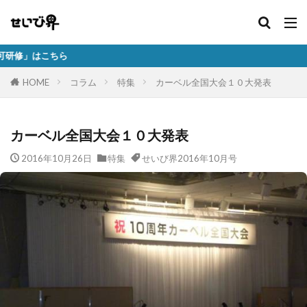
事
HOME
コラム
特集
カーベル全国大会１０大発表
カーベル全国大会１０大発表
2016年10月26日
特集
せいび界2016年10月号