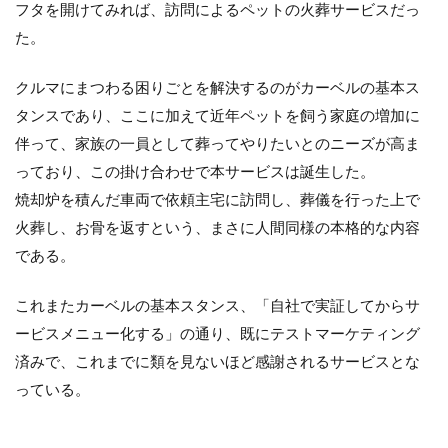
立
フタを開けてみれば、訪問によるペットの火葬サービスだっ
ち」
た。
2
新ス
クルマにまつわる困りごとを解決するのがカーベルの基本ス
ロー
タンスであり、ここに加えて近年ペットを飼う家庭の増加に
ガン
「顔
伴って、家族の一員として葬ってやりたいとのニーズが高ま
晴
っており、この掛け合わせで本サービスは誕生した。
れ」
焼却炉を積んだ車両で依頼主宅に訪問し、葬儀を行った上で
3
火葬し、お骨を返すという、まさに人間同様の本格的な内容
交
通
である。
事
故
これまたカーベルの基本スタンス、「自社で実証してからサ
被
害
ービスメニュー化する」の通り、既にテストマーケティング
で
済みで、これまでに類を見ないほど感謝されるサービスとな
お
金
っている。
を
多
く