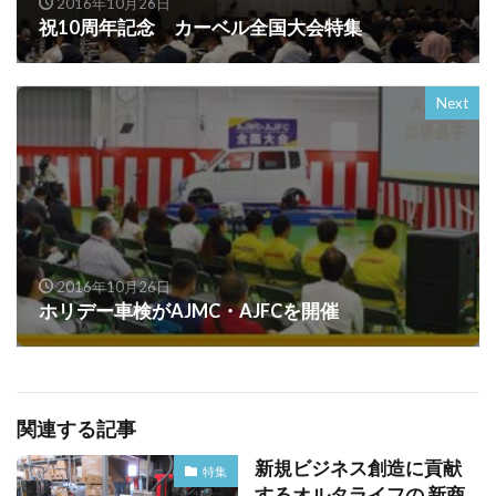
2016年10月26日
祝10周年記念 カーベル全国大会特集
Next
2016年10月26日
ホリデー車検がAJMC・AJFCを開催
関連する記事
新規ビジネス創造に貢献
特集
するオルタライフの 新商