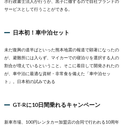
ボ行政書士法人が行うが、黒子に徹するので自社ブランドの
る
サービスとして行うことができる。
キ
ャ
ン
ペ
ー
日本初！車中泊セット
ン
6
未だ復興の道半ばといった熊本地震の報道で顕著になったの
優
が、避難所には入らず、マイカーでの寝泊りを選択する人の
良
中
割合が増えているということ。そこに着目して開発されたの
古
が、車中泊に最適な資材・非常食を備えた「車中泊セッ
車
仕
ト」。日本初の試みである
入
れ
支
援
GT-Rに10日間乗れるキャンペーン
7
№1
新車市場、100円レンタカー加盟店の合同で行われる10周年
セ