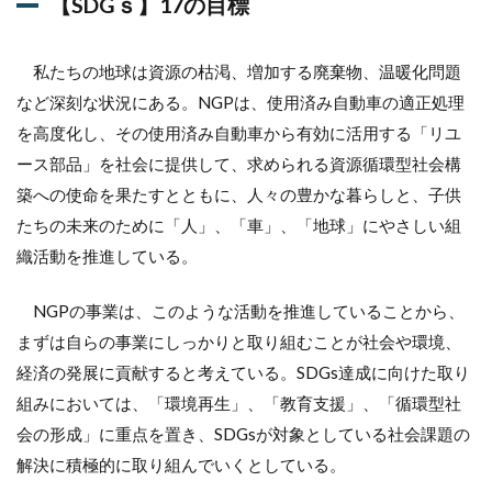
【SDGｓ】17の目標
目標
1.1
取り
私たちの地球は資源の枯渇、増加する廃棄物、温暖化問題
組み
など深刻な状況にある。NGPは、使用済み自動車の適正処理
内容
1：豊
を高度化し、その使用済み自動車から有効に活用する「リユ
島環
ース部品」を社会に提供して、求められる資源循環型社会構
境再
生
築への使命を果たすとともに、人々の豊かな暮らしと、子供
たちの未来のために「人」、「車」、「地球」にやさしい組
1.2
取り
織活動を推進している。
組み
内容
NGPの事業は、このような活動を推進していることから、
2：子
ども
まずは自らの事業にしっかりと取り組むことが社会や環境、
たち
経済の発展に貢献すると考えている。SDGs達成に向けた取り
の教
育支
組みにおいては、「環境再生」、「教育支援」、「循環型社
援
会の形成」に重点を置き、SDGsが対象としている社会課題の
1.3
解決に積極的に取り組んでいくとしている。
取り