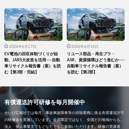
2026年6月17日
2026年6月16日
EV電池の回収体制づくりが始
リユース部品・再生プラ・
動、JARS大改造を活用──自動
ASR、資源循環はどう進むか──
車リサイクル報告書（案）を読
自動車リサイクル報告書（案）
む【第3部・完結】
を読む【第2部】
有償運送許可研修を毎月開催中
せいび広報社では毎月、事故車故障車等の排除業務に係る有償運送許可
の研修会を実施しています。会員限定ではなく、全国どの地域からも、
法人・個人事業主でもどなたでもご参加いただけます。研修の受講者