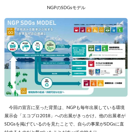
組み
NGPのSDGsモデル
内容
3：循
環型
社会
の形
成/廃
棄物
の抑
制
今回の宣言に至った背景は、NGPも毎年出展している環境
展示会「エコプロ2018」への出展がきっかけ。他の出展者が
SDGsを掲げているのを見たことで、自らの事業がSDGsに直