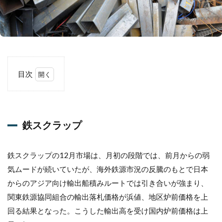
目次
1
鉄
ス
ク
鉄スクラップ
ラ
ッ
プ
鉄スクラップの12月市場は、月初の段階では、前月からの弱
2
気ムードが続いていたが、海外鉄源市況の反騰のもとで日本
粗
鋼
からのアジア向け輸出船積みルートでは引き合いが強まり、
生
関東鉄源協同組合の輸出落札価格が浜値、地区炉前価格を上
産
回る結果となった。こうした輸出高を受け国内炉前価格は上
3