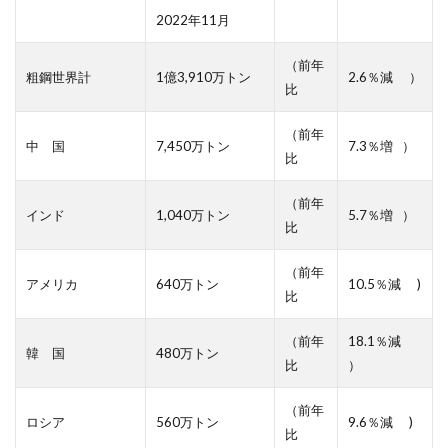
2022年11月
（前年
粗鋼世界計
1億3,910万トン
2.6％減 ）
比
（前年
中 国
7,450万トン
7.3％増 ）
比
（前年
インド
1,040万トン
5.7％増 ）
比
（前年
アメリカ
640万トン
10.5％減 )
比
（前年
18.1％減
韓 国
480万トン
比
）
（前年
ロシア
560万トン
9.6％減 )
比