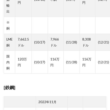
円
円
輸
出
※
銅
LME
7,662.5
7,966
8,308
(10/27)
(11/28)
(12/21)
銅
ドル
ドル
ドル
国
120万
116万
116万
内
(10/27)
(11/28)
(12/21)
円
円
円
銅
[鉄鋼]
2022年11月