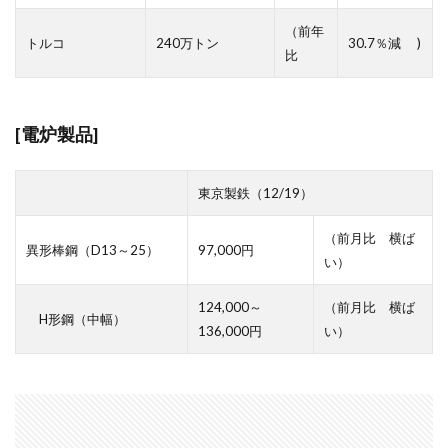
（前年
トルコ
240万トン
30.7％減 )
比
[電炉製品]
東京製鉄（12/19）
（前月比 横ば
異形棒鋼（D13～25）
97,000円
い）
124,000～
（前月比 横ば
H形鋼（中幅）
136,000円
い）