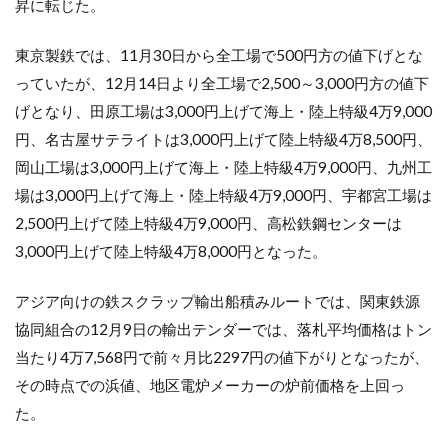
昇に転じた。
非
鉄
金
東京製鉄では、11月30日から全工場で500円方の値下げとな
属
っていたが、12月14日より全工場で2,500～3,000円方の値下
3.1
げとなり、田原工場は3,000円上げて海上・陸上特級4万9,000
[再生
円、名古屋サテライトは3,000円上げて陸上特級4万8,500円、
資源
市場]
岡山工場は3,000円上げて海上・陸上特級4万9,000円、九州工
場は3,000円上げて海上・陸上特級4万9,000円、宇都宮工場は
3.2
[鉄鋼]
2,500円上げて陸上特級4万9,000円、高松鉄鋼センターは
3.3
3,000円上げて陸上特級4万8,000円となった。
[電炉
製品]
アジア向けの鉄スクラップ輸出船積みルートでは、関東鉄源
協同組合の12月9日の輸出テンダーでは、落札平均価格はトン
当たり4万7,568円で前々月比2297円の値下がりとなったが、
その時点での浜値、地区電炉メーカーの炉前価格を上回っ
た。