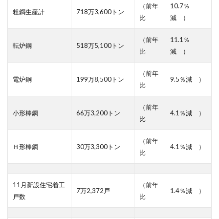
（前年
10.7％
粗鋼生産計
718万3,600トン
比
減 ）
（前年
11.1％
転炉鋼
518万5,100トン
比
減 ）
（前年
電炉鋼
199万8,500トン
9.5％減 ）
比
（前年
小形棒鋼
66万3,200トン
4.1％減 ）
比
（前年
Ｈ形棒鋼
30万3,300トン
4.1％減 ）
比
11月新設住宅着工
（前年
7万2,372戸
1.4％減 ）
戸数
比