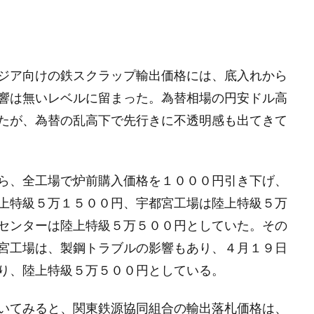
ジア向けの鉄スクラップ輸出価格には、底入れから
響は無いレベルに留まった。為替相場の円安ドル高
たが、為替の乱高下で先行きに不透明感も出てきて
ら、全工場で炉前購入価格を１０００円引き下げ、
上特級５万１５００円、宇都宮工場は陸上特級５万
センターは陸上特級５万５００円としていた。その
宮工場は、製鋼トラブルの影響もあり、４月１９日
り、陸上特級５万５００円としている。
いてみると、関東鉄源協同組合の輸出落札価格は、