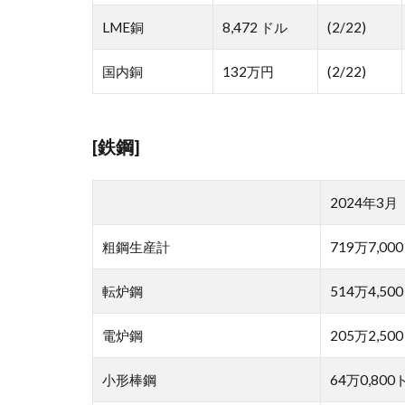
LME銅
8,472 ドル
(2/22)
国内銅
132万円
(2/22)
[鉄鋼]
2024年3月
粗鋼生産計
719万7,00
転炉鋼
514万4,50
電炉鋼
205万2,50
小形棒鋼
64万0,800