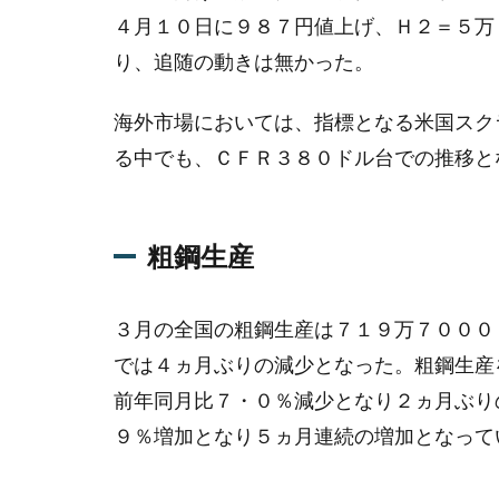
資源
４月１０日に９８７円値上げ、Ｈ２＝５万
市場]
り、追随の動きは無かった。
3.2
[鉄
海外市場においては、指標となる米国スク
鋼]
る中でも、ＣＦＲ３８０ドル台での推移と
3.3
[電炉
製品]
粗鋼生産
３月の全国の粗鋼生産は７１９万７０００
では４ヵ月ぶりの減少となった。粗鋼生産
前年同月比７・０％減少となり２ヵ月ぶり
９％増加となり５ヵ月連続の増加となって