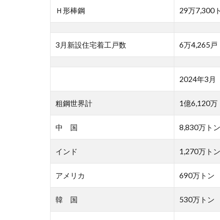
Ｈ形棒鋼
29万7,300
3月新設住宅着工戸数
6万4,265戸
2024年3月
粗鋼世界計
1億6,120
中 国
8,830万ト
インド
1,270万ト
アメリカ
690万トン
韓 国
530万トン