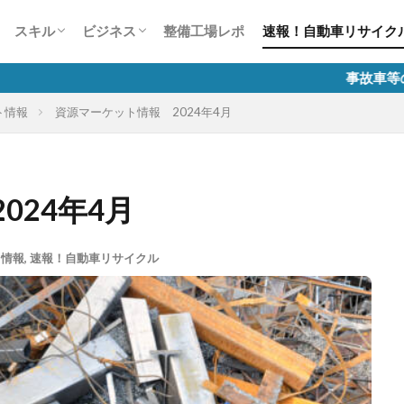
ー
風景見たことありませんCar？
かす50の法則
整備業の接客対応術50
談1000本ノック
生は何色だ？
スキャンツールについて
故障診断整備のススメ
自動車整備士試験
有償運送許可 講習
労務相談室
税務質問箱
整備工場のためのインターネット活用講
自動車整備業のマイナンバー制度
スキル
ビジネス
整備工場レポ
速報！自動車リサイク
座
ー
風景見たことありませんCar？
かす50の法則
整備業の接客対応術50
談1000本ノック
生は何色だ？
スキャンツールについて
故障診断整備のススメ
自動車整備士試験
有償運送許可 講習
労務相談室
税務質問箱
整備工場のためのインターネット活用講
自動車整備業のマイナンバー制度
事故車等の排除業務に係
ト情報
資源マーケット情報 2024年4月
座
024年4月
ト情報
,
速報！自動車リサイクル