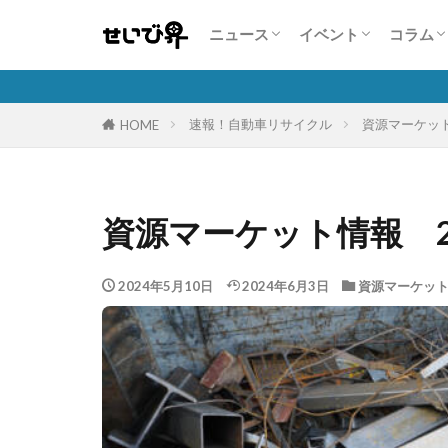
業界・企業情報
注目商品・サービス
人気自動車販売台数状況
展示会情報
コンテスト・セミナ
コンパニオン特集
特集
こんな
人を活
自動車
保険商
隣の芝
ニュース
イベント
コラム
業界・企業情報
注目商品・サービス
人気自動車販売台数状況
展示会情報
コンテスト・セミナ
コンパニオン特集
特集
こんな
人を活
自動車
保険商
隣の芝
速報！自動車リサイクル
資源マーケッ
HOME
資源マーケット情報 2
2024年5月10日
2024年6月3日
資源マーケッ