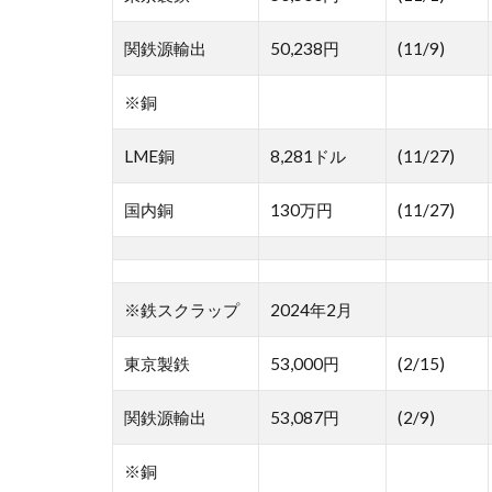
関鉄源輸出
50,238円
(11/9)
※銅
LME銅
8,281ドル
(11/27)
国内銅
130万円
(11/27)
※鉄スクラップ
2024年2月
東京製鉄
53,000円
(2/15)
関鉄源輸出
53,087円
(2/9)
※銅