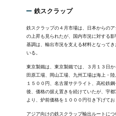
ス
ク
鉄スクラップ
ラ
ッ
プ
鉄スクラップの４月市場は、日本からのア
の上昇も見られたが、国内市況に対する影
2
粗
基調は、輸出市況を支える材料となってき
鋼
いる。
生
産
東京製鐵は、東京製鐵では、３月１３日か
3
田原工場、岡山工場、九州工場は海上・陸
非
１５００円、名古屋サテライト、高松鉄鋼
鉄
金
後、価格の据え置きを続けていたが、宇都
属
より、炉前価格を１０００円引き下げてお
3.1
[再生
アジア向けの鉄スクラップ輸出ルートにつ