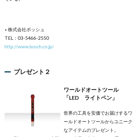
ゼン
ト３
1.3.1
「年末
» 株式会社ボッシュ
ピッタ
TEL：03-5466-2550
リのア
イテム
http://www.bosch.co.jp/
福袋」
2
プ
プレゼント２
レ
ゼ
ン
ワールドオートツール
ト
応
「LED ライトペン」
募
フ
世界の工具を安価でお届けするワ
ォ
ー
ールドオートツールからユニーク
ム
なアイテムのプレゼント。