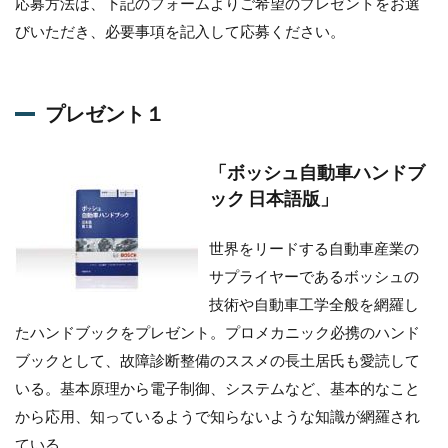
応募方法は、下記のフォームよりご希望のプレゼントをお選
「ボッ
びいただき、必要事項を記入して応募ください。
シュ自
動車ハ
ンドブ
ック 日
本語
プレゼント１
版」
1.2
「ボッシュ自動車ハンドブ
プレ
ック 日本語版」
ゼン
ト２
世界をリードする自動車産業の
1.2.1
ワール
サプライヤーであるボッシュの
ドオー
技術や自動車工学全般を網羅し
トツー
ル
たハンドブックをプレゼント。プロメカニック必携のハンド
「LED
ブックとして、故障診断整備のススメの長土居氏も愛読して
ライト
いる。基本原理から電子制御、システムなど、基本的なこと
ペン」
から応用、知っているようで知らないような知識が網羅され
1.3
プレ
ている。