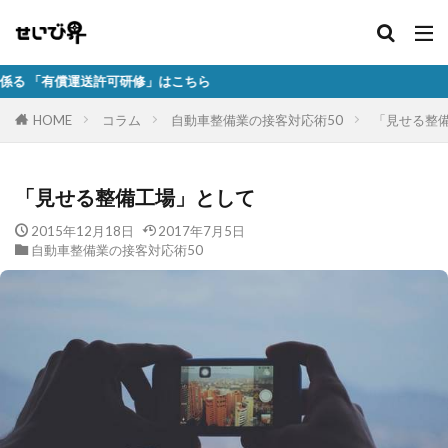
送許可研修」はこちら
HOME
コラム
自動車整備業の接客対応術50
「見せる整
「見せる整備工場」として
2015年12月18日
2017年7月5日
自動車整備業の接客対応術50