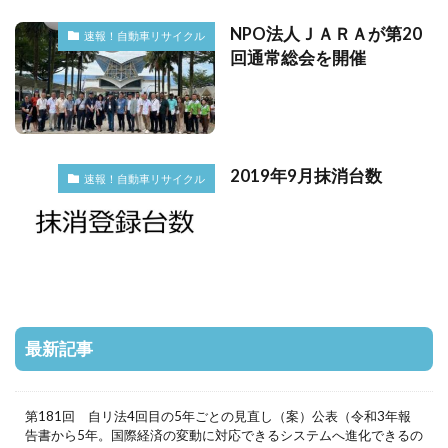
NPO法人ＪＡＲＡが第20
速報！自動車リサイクル
回通常総会を開催
2019年9月抹消台数
速報！自動車リサイクル
最新記事
第181回 自リ法4回目の5年ごとの見直し（案）公表（令和3年報
告書から5年。国際経済の変動に対応できるシステムへ進化できるの