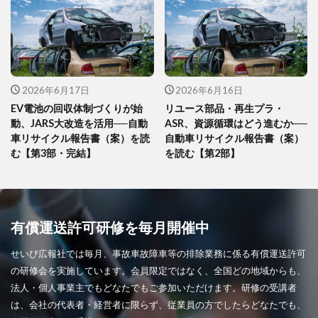
2026年6月17日
2026年6月16日
EV電池の回収体制づくりが始
リユース部品・再生プラ・
動、JARS大改造を活用──自動
ASR、資源循環はどう進むか──
車リサイクル報告書（案）を読
自動車リサイクル報告書（案）
む【第3部・完結】
を読む【第2部】
有償運送許可研修を毎月開催中
せいび広報社では毎月、事故車故障車等の排除業務に係る有償運送許可
の研修会を実施しています。会員限定ではなく、全国どの地域からも、
法人・個人事業主でもどなたでもご参加いただけます。研修の受講者
は、会社の代表者・経営者に限らず、従業員の方でしたらどなたでも、