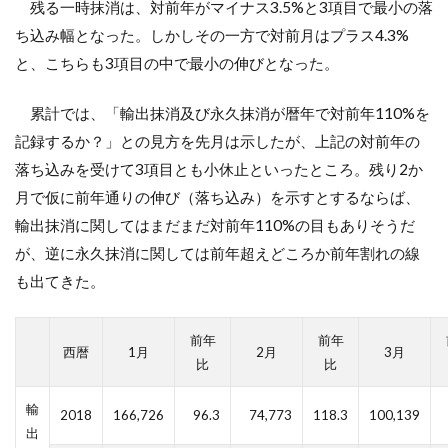
残る一時抹消は、対前年がマイナス3.5%と3項目で最小の落
ち込み幅となった。しかしその一方で対前月はプラス4.3%
と、こちらも3項目の中で最小の伸びとなった。
累計では、「輸出抹消及び永久抹消が暦年で対前年110%を
記録するか？」との見方を先月は示したが、上記の対前年の
落ち込みを受けて3項目とも小休止といったところ。残り2か
月で仮に前年通りの伸び（落ち込み）を示すとするならば、
輸出抹消に関してはまだまだ対前年110%の目もありそうだ
が、逆に永久抹消に関しては前年超えどころか前年割れの線
も出てきた。
前年
前年
西暦
1月
2月
3月
比
比
輸
2018
166,726
96.3
74,773
118.3
100,139
出