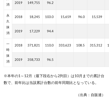
2019
149,755
96.2
消
永
2018
18,245
103.0
15,659
96.0
15,539
久
抹
2019
17,229
94.4
消
一
2018
371,821
110.0
333,623
108.5
315,312
1
時
抹
2019
358,733
96.5
消
※本年の1～12月（最下段右から2列目）は10月までの累計台
数で、前年比は当該累計台数の前年同期比となっている。
（出典：自販連）