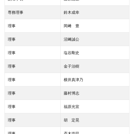
専務理事
鈴木成幸
理事
岡﨑 豊
理事
沼﨑誠公
理事
塩谷剛史
理事
金子治樹
理事
横井真津乃
理事
藤村博志
理事
福原光宣
理事
胡 定晃
理事
斎木崇司