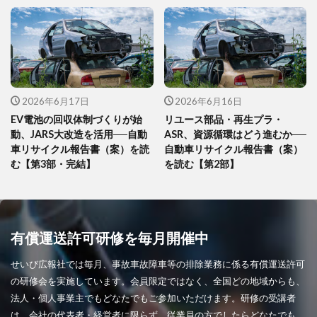
2026年6月17日
2026年6月16日
EV電池の回収体制づくりが始
リユース部品・再生プラ・
動、JARS大改造を活用──自動
ASR、資源循環はどう進むか──
車リサイクル報告書（案）を読
自動車リサイクル報告書（案）
む【第3部・完結】
を読む【第2部】
有償運送許可研修を毎月開催中
せいび広報社では毎月、事故車故障車等の排除業務に係る有償運送許可
の研修会を実施しています。会員限定ではなく、全国どの地域からも、
法人・個人事業主でもどなたでもご参加いただけます。研修の受講者
は、会社の代表者・経営者に限らず、従業員の方でしたらどなたでも、