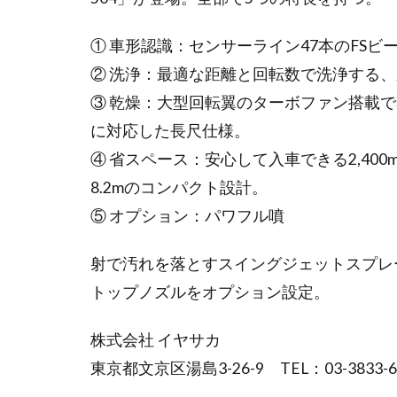
① 車形認識：センサーライン47本のFS
② 洗浄：最適な距離と回転数で洗浄する
③ 乾燥：大型回転翼のターボファン搭載
に対応した長尺仕様。
④ 省スペース：安心して入車できる2,40
8.2mのコンパクト設計。
⑤ オプション：パワフル噴
射で汚れを落とすスイングジェットスプレ
トップノズルをオプション設定。
株式会社 イヤサカ
東京都文京区湯島3-26-9 TEL：03-3833-6