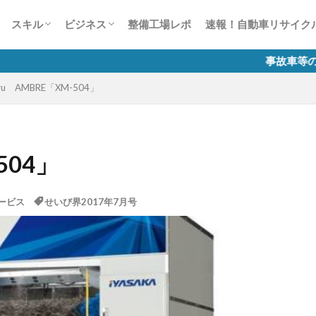
ー
風景見たことありませんCar？
かす50の法則
整備業の接客対応術50
談1000本ノック
生は何色だ？
スキャンツールについて
故障診断整備のススメ
自動車整備士試験
有償運送許可 講習
労務相談室
税務質問箱
整備工場のためのインターネット活用講
自動車整備業のマイナンバー制度
スキル
ビジネス
整備工場レポ
速報！自動車リサイク
座
ー
風景見たことありませんCar？
かす50の法則
整備業の接客対応術50
談1000本ノック
生は何色だ？
スキャンツールについて
故障診断整備のススメ
自動車整備士試験
有償運送許可 講習
労務相談室
税務質問箱
整備工場のためのインターネット活用講
自動車整備業のマイナンバー制度
事故車等の排除業務に係る 
iru AMBRE「XM-504」
座
504」
ービス
せいび界2017年7月号