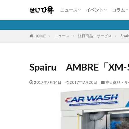
業界・企業情報
注目商品・サービス
人気自動車販売台数状況
展示会情報
コンテスト・セミナ
コンパニオン特集
特集
こんな
人を活
自動車
保険商
隣の芝
ニュース
イベント
コラム
業界・企業情報
注目商品・サービス
人気自動車販売台数状況
展示会情報
コンテスト・セミナ
コンパニオン特集
特集
こんな
人を活
自動車
保険商
隣の芝
ニュース
注目商品・サービス
Spa
HOME
Spairu AMBRE「XM-
2017年7月14日
2017年7月20日
注目商品・サ