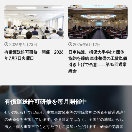
2026年6月23日
2026年6月12日
有償運送許可研修 開催 2026
日車協連、損保大手4社と団体
年7月7日火曜日
協約を締結 車体整備の工賃単価
引き上げで合意――第45回通常
総会
有償運送許可研修を毎月開催中
せいび広報社では毎月、事故車故障車等の排除業務に係る有償運送許可
の研修会を実施しています。会員限定ではなく、全国どの地域からも、
法人・個人事業主でもどなたでもご参加いただけます。研修の受講者