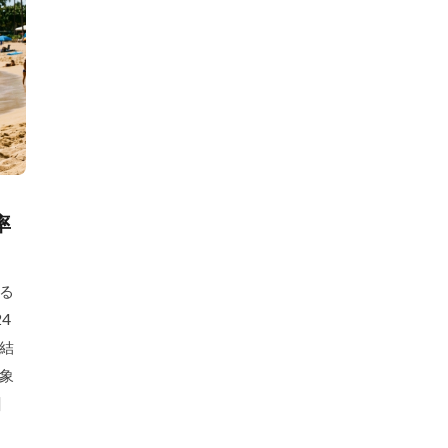
率
る
4
の結
対象
]