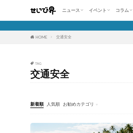
業界・企業情報
注目商品・サービス
人気自動車販売台数状況
展示会情報
コンテスト・セミナ
コンパニオン特集
特集
こんな
人を活
自動車
保険商
隣の芝
ニュース
イベント
コラム
業界・企業情報
注目商品・サービス
人気自動車販売台数状況
展示会情報
コンテスト・セミナ
コンパニオン特集
特集
こんな
人を活
自動車
保険商
隣の芝
交通安全
HOME
TAG
交通安全
新着順
人気順
お勧めカテゴリ
故障診断整備のススメ