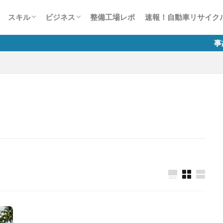
ー
風景見たことありませんCar？
かす50の法則
整備業の接客対応術50
談1000本ノック
生は何色だ？
スキャンツールについて
故障診断整備のススメ
自動車整備士試験
有償運送許可 講習
労務相談室
税務質問箱
整備工場のためのインターネット活用講
自動車整備業のマイナンバー制度
スキル
ビジネス
整備工場レポ
速報！自動車リサイク
座
ー
風景見たことありませんCar？
かす50の法則
整備業の接客対応術50
談1000本ノック
生は何色だ？
スキャンツールについて
故障診断整備のススメ
自動車整備士試験
有償運送許可 講習
労務相談室
税務質問箱
整備工場のためのインターネット活用講
自動車整備業のマイナンバー制度
事故車等の排除業
座