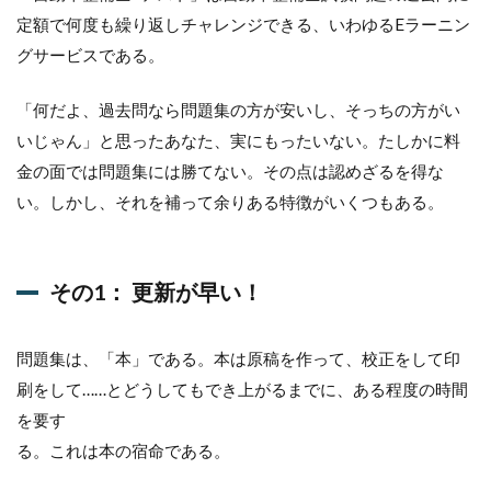
その1：
定額で何度も繰り返しチャレンジできる、いわゆるEラーニン
更新が
早い！
グサービスである。
1.1.3
「何だよ、過去問なら問題集の方が安いし、そっちの方がい
その2：
採点や
いじゃん」と思ったあなた、実にもったいない。たしかに料
間違っ
金の面では問題集には勝てない。その点は認めざるを得な
た問題
のチェ
い。しかし、それを補って余りある特徴がいくつもある。
ックが
自動で
行え
る！
その1： 更新が早い！
1.1.4
その3：
問題集は、「本」である。本は原稿を作って、校正をして印
弱点補
強問題
刷をして……とどうしてもでき上がるまでに、ある程度の時間
集がつ
を要す
くれる
る。これは本の宿命である。
1.1.5
その