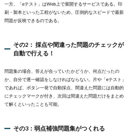
４：途
一方、「eテスト」はWeb上で展開するサービスである。印
中中断
刷・製本といった工程がないため、圧倒的なスピードで最新
機能
問題が反映できるのである。
1.1.6
1.2
自動
その2： 採点や間違った問題のチェックが
車整
自動で行える！
備士
試験
対策e
テス
問題集の場合、答えが合っていたかどうか、何点だったの
ト
か、自分で逐一確認をしなければならない。片や「eテスト」
ご利
用料
であれば、ボタン一発で自動採点、間違えた問題には自動的
金
にチェックマークが付き、次回は間違えた問題だけをまとめ
て解くといったことも可能。
その3：弱点補強問題集がつくれる