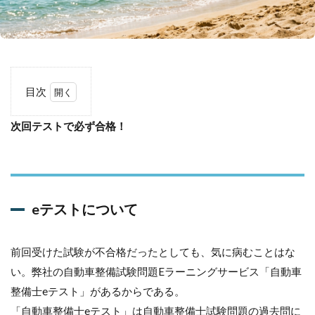
目次
1
次回テストで必ず合格！
次回
テス
トで
必ず
合
格！
eテストについて
1.1
1.1.1
前回受けた試験が不合格だったとしても、気に病むことはな
eテスト
につい
い。弊社の自動車整備試験問題Eラーニングサービス「自動車
て
整備士eテスト」があるからである。
1.1.2
「自動車整備士eテスト」は自動車整備士試験問題の過去問に