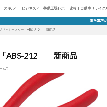
ー
風景見たことありませんCar？
かす50の法則
整備業の接客対応術50
談1000本ノック
生は何色だ？
スキャンツールについて
故障診断整備のススメ
自動車整備士試験
有償運送許可 講習
労務相談室
税務質問箱
整備工場のためのインターネット活用講
自動車整備業のマイナンバー制度
スキル
ビジネス
整備工場レポ
速報！自動車リサイク
座
ー
風景見たことありませんCar？
かす50の法則
整備業の接客対応術50
談1000本ノック
生は何色だ？
スキャンツールについて
故障診断整備のススメ
自動車整備士試験
有償運送許可 講習
労務相談室
税務質問箱
整備工場のためのインターネット活用講
自動車整備業のマイナンバー制度
事故車等の排除業務に係
ブリッドテスター「ABS-212」 新商品
座
ABS-212」 新商品
ービス