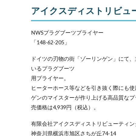
イ
アイクスディストリビュ
ク
ス
デ
ィ
NWSプラグブーツプライヤー
ス
「148-62-205」
ト
リ
ドイツの刃物の街「ゾーリンゲン」にて、
ビ
ュ
いるプラグブーツ
ー
用プライヤー。
テ
ヒーターホース等などを引き抜く際にも使
ィ
ン
ゲンのマイスターが作り上げる高品質なプラ
グ
売価格は4,939円（税込）。
有限会社アイクスディストリビューティン
神奈川県横浜市旭区さちが丘74-14