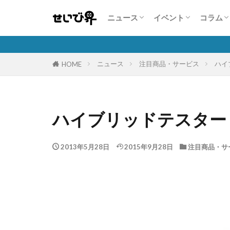
業界・企業情報
注目商品・サービス
人気自動車販売台数状況
展示会情報
コンテスト・セミナ
コンパニオン特集
特集
こんな
人を活
自動車
保険商
隣の芝
ニュース
イベント
コラム
業界・企業情報
注目商品・サービス
人気自動車販売台数状況
展示会情報
コンテスト・セミナ
コンパニオン特集
特集
こんな
人を活
自動車
保険商
隣の芝
ニュース
注目商品・サービス
ハイ
HOME
ハイブリッドテスター「
2013年5月28日
2015年9月28日
注目商品・サ