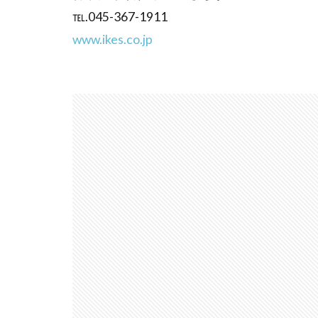
℡.045-367-1911
www.ikes.co.jp