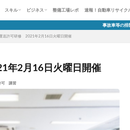
ー
風景見たことありませんCar？
かす50の法則
整備業の接客対応術50
談1000本ノック
生は何色だ？
スキャンツールについて
故障診断整備のススメ
自動車整備士試験
有償運送許可 講習
労務相談室
税務質問箱
整備工場のためのインターネット活用講
自動車整備業のマイナンバー制度
スキル
ビジネス
整備工場レポ
速報！自動車リサイク
座
ー
風景見たことありませんCar？
かす50の法則
整備業の接客対応術50
談1000本ノック
生は何色だ？
スキャンツールについて
故障診断整備のススメ
自動車整備士試験
有償運送許可 講習
労務相談室
税務質問箱
整備工場のためのインターネット活用講
自動車整備業のマイナンバー制度
事故車等の排除業務に係る 「有
運送許可研修 2021年2月16日火曜日開催
座
21年2月16日火曜日開催
許可 講習