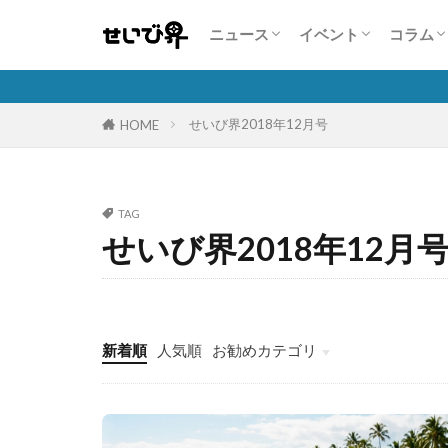
業界・企業情報
注目商品・サービス
人気自動車販売台数状況
展示会情報
コンテスト・セミナ
コンパニオン特集
特集
こんな
人を活
自動車
保険商
隣の芝
ニュース
イベント
コラム
業界・企業情報
注目商品・サービス
人気自動車販売台数状況
展示会情報
コンテスト・セミナ
コンパニオン特集
特集
こんな
人を活
自動車
保険商
隣の芝
せいび界2018年12月号
HOME
TAG
せいび界2018年12月
新着順
人気順
お勧めカテゴリ
故障診断整備のススメ