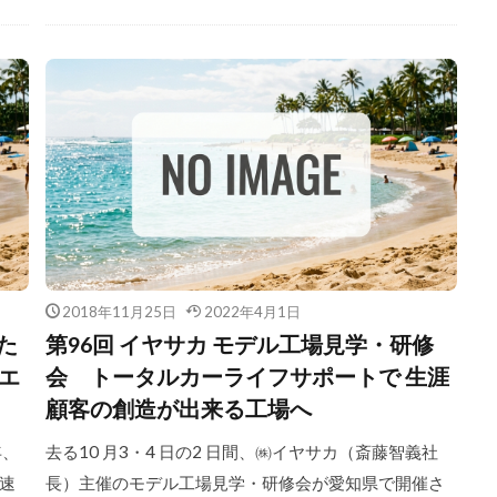
2018年11月25日
2022年4月1日
た
第96回 イヤサカ モデル工場見学・研修
エ
会 トータルカーライフサポートで 生涯
顧客の創造が出来る工場へ
年、
去る10 月3・4 日の2 日間、㈱イヤサカ（斎藤智義社
速
長）主催のモデル工場見学・研修会が愛知県で開催さ