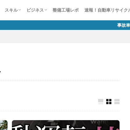
ー
風景見たことありませんCar？
かす50の法則
整備業の接客対応術50
談1000本ノック
生は何色だ？
スキャンツールについて
故障診断整備のススメ
自動車整備士試験
有償運送許可 講習
労務相談室
税務質問箱
整備工場のためのインターネット活用講
自動車整備業のマイナンバー制度
スキル
ビジネス
整備工場レポ
速報！自動車リサイク
座
ー
風景見たことありませんCar？
かす50の法則
整備業の接客対応術50
談1000本ノック
生は何色だ？
スキャンツールについて
故障診断整備のススメ
自動車整備士試験
有償運送許可 講習
労務相談室
税務質問箱
整備工場のためのインターネット活用講
自動車整備業のマイナンバー制度
事故車等の排除業務に係る
座
号