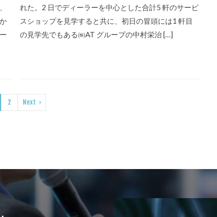
、
れた。2 日でディーラーを中心とした合計5 軒のサービ
か
スショップを見学すると共に、初日の冒頭には1 軒目
ー
の見学先でもある㈱AT グループの中村栄治 […]
2
Next