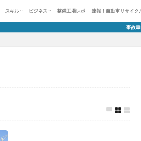
ー
風景見たことありませんCar？
かす50の法則
整備業の接客対応術50
談1000本ノック
生は何色だ？
スキャンツールについて
故障診断整備のススメ
自動車整備士試験
有償運送許可 講習
労務相談室
税務質問箱
整備工場のためのインターネット活用講
自動車整備業のマイナンバー制度
スキル
ビジネス
整備工場レポ
速報！自動車リサイク
座
ー
風景見たことありませんCar？
かす50の法則
整備業の接客対応術50
談1000本ノック
生は何色だ？
スキャンツールについて
故障診断整備のススメ
自動車整備士試験
有償運送許可 講習
労務相談室
税務質問箱
整備工場のためのインターネット活用講
自動車整備業のマイナンバー制度
事故車等の排除業務に
座