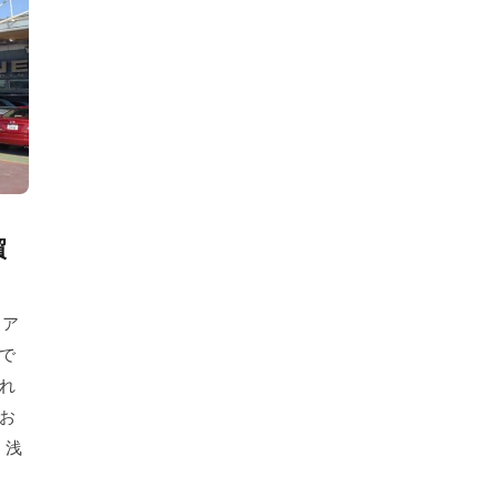
貿
 ア
で
れ
お
・浅