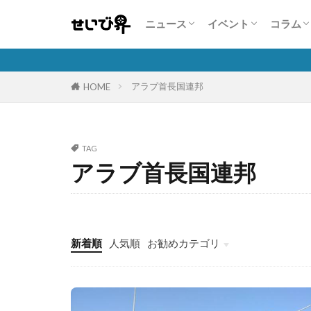
業界・企業情報
注目商品・サービス
人気自動車販売台数状況
展示会情報
コンテスト・セミナ
コンパニオン特集
特集
こんな
人を活
自動車
保険商
隣の芝
ニュース
イベント
コラム
業界・企業情報
注目商品・サービス
人気自動車販売台数状況
展示会情報
コンテスト・セミナ
コンパニオン特集
特集
こんな
人を活
自動車
保険商
隣の芝
アラブ首長国連邦
HOME
TAG
アラブ首長国連邦
新着順
人気順
お勧めカテゴリ
故障診断整備のススメ