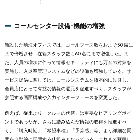
1
コ
ー
ル
コールセンター設備･機能の増強
セ
ン
タ
ー
新設した晴海オフィスでは、コールブース数をおよそ50 席に
設
まで倍増させ、在籍スタッフ数も60 名にまで増強した。ま
備･
た、人員の増加に伴って情報セキュリティにも万全の対策を
機
能
実施し、入退室管理システムなどの設備も増強している。サ
の
ービス提供に関しては、コールシステムを抜本的に改良し、
増
強
会員店にとって有益な情報の還元を促進すべく、スタッフが
2
参照する画面構成や入力インターフェースを変更した。
会員
店へ
例えば、従来より「クルマの代替」は重要なヒアリングポイ
の
「顧
ントであったが、さらに踏み込んだ情報の取得を推進すべ
客分
く、「購入時期」「希望車種」「予算感」等、より詳細な質
析レ
ポー
問を自動的に展開する仕組みとなっている。これまで蓄積し