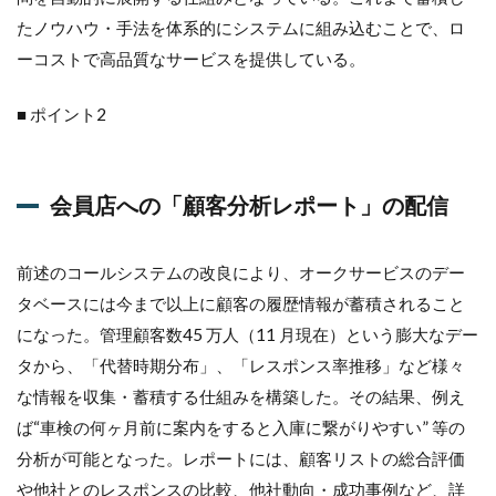
ト」
たノウハウ・手法を体系的にシステムに組み込むことで、ロ
の配
ーコストで高品質なサービスを提供している。
信
3
■ ポイント2
コー
ルセ
ンタ
ーの
会員店への「顧客分析レポート」の配信
見
学・
セミ
ナー
前述のコールシステムの改良により、オークサービスのデー
を検
タベースには今まで以上に顧客の履歴情報が蓄積されること
討
になった。管理顧客数45 万人（11 月現在）という膨大なデー
タから、「代替時期分布」、「レスポンス率推移」など様々
な情報を収集・蓄積する仕組みを構築した。その結果、例え
ば“車検の何ヶ月前に案内をすると入庫に繋がりやすい” 等の
分析が可能となった。レポートには、顧客リストの総合評価
や他社とのレスポンスの比較、他社動向・成功事例など、詳