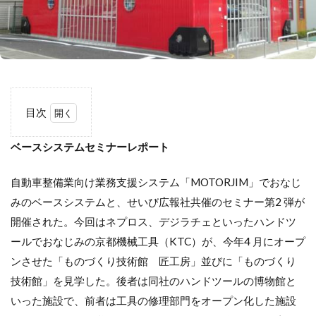
目次
1
ベースシステムセミナーレポート
ベ
ー
ス
自動車整備業向け業務支援システム「MOTORJIM」でおなじ
シ
ス
みのベースシステムと、せいび広報社共催のセミナー第2 弾が
テ
開催された。今回はネプロス、デジラチェといったハンドツ
ム
セ
ールでおなじみの京都機械工具（KTC）が、今年4 月にオープ
ミ
ンさせた「ものづくり技術館 匠工房」並びに「ものづくり
ナ
技術館」を見学した。後者は同社のハンドツールの博物館と
ー
レ
いった施設で、前者は工具の修理部門をオープン化した施設
ポ