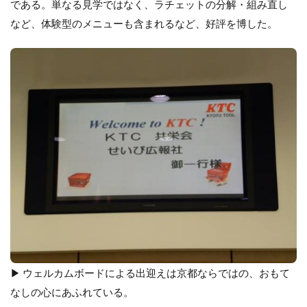
である。単なる見学ではなく、ラチェットの分解・組み直し
ー
ト
など、体験型のメニューも含まれるなど、好評を博した。
1.1
もの
づく
り技
術館
／
KTC
もの
づく
り技
術館
匠工
房
▶ ウェルカムボードによる出迎えは京都ならではの、おもて
なしの心にあふれている。