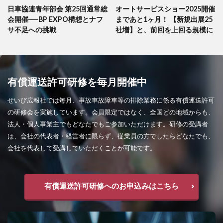
日車協連青年部会 第25回通常総
オートサービスショー2025開催
会開催──BP EXPO構想とナフ
まであと1ヶ月！ 【新規出展25
サ不足への挑戦
社増】と、前回を上回る規模に
有償運送許可研修を毎月開催中
せいび広報社では毎月、事故車故障車等の排除業務に係る有償運送許可
の研修会を実施しています。会員限定ではなく、全国どの地域からも、
法人・個人事業主でもどなたでもご参加いただけます。研修の受講者
は、会社の代表者・経営者に限らず、従業員の方でしたらどなたでも、
会社を代表して受講していただくことが可能です。
有償運送許可研修へのお申込みはこちら