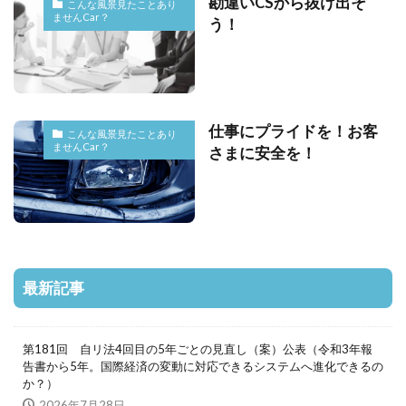
勘違いCSから抜け出そ
こんな風景見たことあり
ませんCar？
う！
仕事にプライドを！お客
こんな風景見たことあり
ませんCar？
さまに安全を！
最新記事
第181回 自リ法4回目の5年ごとの見直し（案）公表（令和3年報
告書から5年。国際経済の変動に対応できるシステムへ進化できるの
か？）
2026年7月28日